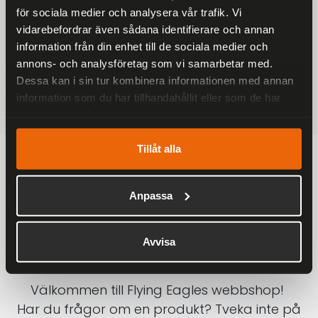
för sociala medier och analysera vår trafik. Vi
På alla ordrar över 2000 kr
vidarebefordrar även sådana identifierare och annan
1-3 DAGAR LEVERANS
information från din enhet till de sociala medier och
Inom Sverige med DHL
annons- och analysföretag som vi samarbetar med.
Dessa kan i sin tur kombinera informationen med annan
SÄKRA BETALNINGAR
information som du har tillhandahållit eller som de har
Betalkort, Klarna eller Swish
samlat in när du har använt deras tjänster.
Tillåt alla
Anpassa
Avvisa
Välkommen till Flying Eagles webbshop!
Har du frågor om en produkt? Tveka inte på