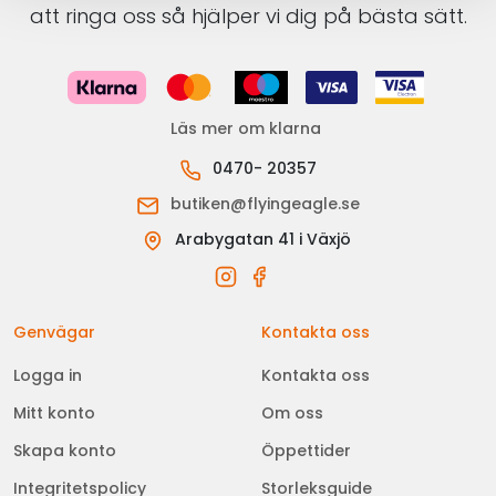
att ringa oss så hjälper vi dig på bästa sätt.
Läs mer om klarna
0470- 20357
butiken@flyingeagle.se
Arabygatan 41 i Växjö
Genvägar
Kontakta oss
Logga in
Kontakta oss
Mitt konto
Om oss
Skapa konto
Öppettider
Integritetspolicy
Storleksguide