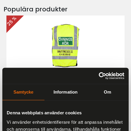
Populära produkter
25 %
Övningskörningsväst MC
187 kr
249 kr
Samtycke
Information
Om
Denna webbplats använder cookies
Vi använder enhetsidentifierare för att anpassa innehållet
och annonserna till användarna, tillhandahålla funktioner
FRAKTFRITT