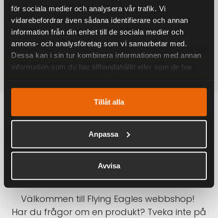
för sociala medier och analysera vår trafik. Vi
På alla ordrar över 2000 kr
vidarebefordrar även sådana identifierare och annan
1-3 DAGAR LEVERANS
information från din enhet till de sociala medier och
Inom Sverige med DHL
annons- och analysföretag som vi samarbetar med.
Dessa kan i sin tur kombinera informationen med annan
SÄKRA BETALNINGAR
information som du har tillhandahållit eller som de har
Betalkort, Klarna eller Swish
samlat in när du har använt deras tjänster.
Tillåt alla
Anpassa
Avvisa
Välkommen till Flying Eagles webbshop!
Har du frågor om en produkt? Tveka inte på