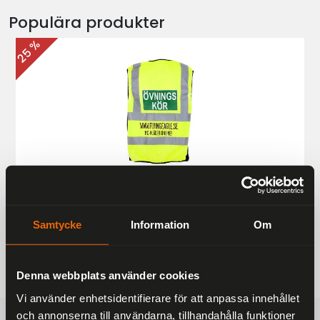
Populära produkter
25 %
Övningskörningsväst MC
187 kr
249 kr
Samtycke
Information
Om
Denna webbplats använder cookies
Vi använder enhetsidentifierare för att anpassa innehållet
och annonserna till användarna, tillhandahålla funktioner
FRAKTFRITT