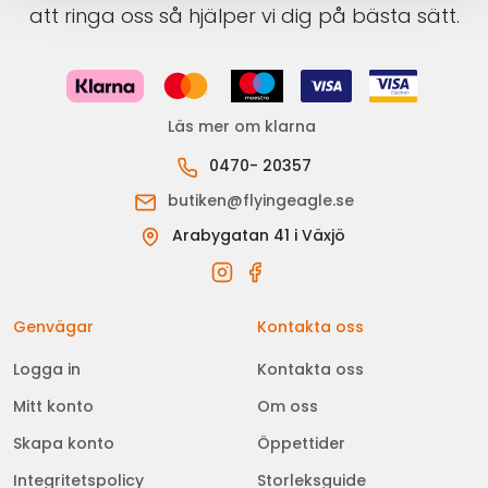
att ringa oss så hjälper vi dig på bästa sätt.
Läs mer om klarna
0470- 20357
butiken@flyingeagle.se
Arabygatan 41 i Växjö
Genvägar
Kontakta oss
Logga in
Kontakta oss
Mitt konto
Om oss
Skapa konto
Öppettider
Integritetspolicy
Storleksguide