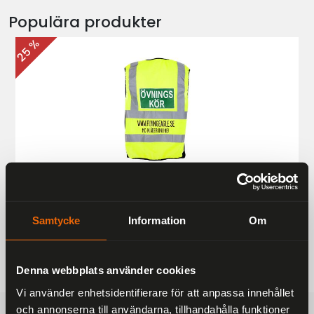
Populära produkter
25 %
Övningskörningsväst MC
187 kr
249 kr
Samtycke
Information
Om
Denna webbplats använder cookies
Vi använder enhetsidentifierare för att anpassa innehållet
och annonserna till användarna, tillhandahålla funktioner
FRAKTFRITT