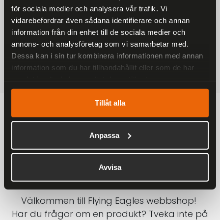
för sociala medier och analysera vår trafik. Vi
På alla ordrar över 2000 kr
vidarebefordrar även sådana identifierare och annan
1-3 DAGAR LEVERANS
information från din enhet till de sociala medier och
Inom Sverige med DHL
annons- och analysföretag som vi samarbetar med.
Dessa kan i sin tur kombinera informationen med annan
SÄKRA BETALNINGAR
information som du har tillhandahållit eller som de har
Betalkort, Klarna eller Swish
samlat in när du har använt deras tjänster.
Tillåt alla
Anpassa
Avvisa
Välkommen till Flying Eagles webbshop!
Har du frågor om en produkt? Tveka inte på