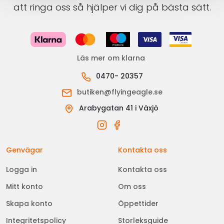
att ringa oss så hjälper vi dig på bästa sätt.
Läs mer om klarna
0470- 20357
butiken@flyingeagle.se
Arabygatan 41 i Växjö
Genvägar
Kontakta oss
Logga in
Kontakta oss
Mitt konto
Om oss
Skapa konto
Öppettider
Integritetspolicy
Storleksguide