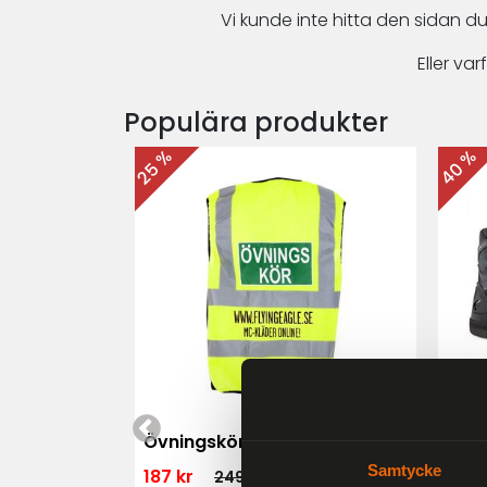
Vi kunde inte hitta den sidan du
Eller v
Populära produkter
40 %
25 %
 MK3 Dam
Övningskörningsväst MC
For
Samtycke
187 kr
1 79
249 kr