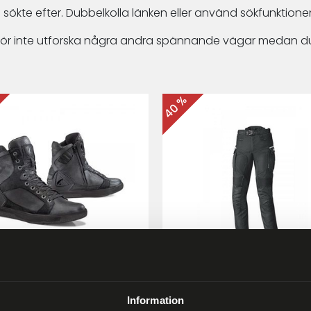
 sökte efter. Dubbelkolla länken eller använd sökfunktionen
arför inte utforska några andra spännande vägar medan du
40 %
ma Hyper MC-skor Svart
Held Matata II
Touring/Enduro MC-byx
Information
9 kr
2 999 kr