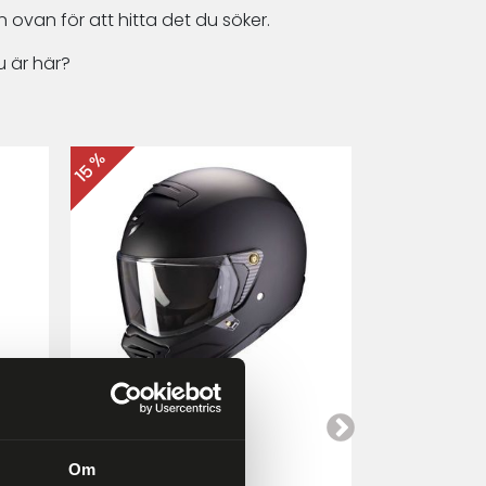
 ovan för att hitta det du söker.
 är här?
15 %
15 %
Scorpion EXO-HX1
Cardo Packt
a
Mattsvart
Om
4 249 kr
4