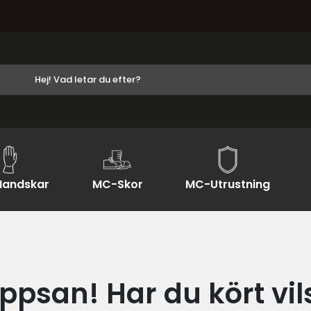
andskar
MC-Skor
MC-Utrustning
ppsan! Har du kört vil