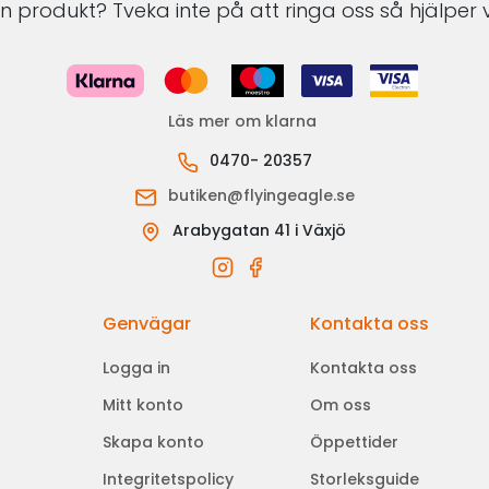
 produkt? Tveka inte på att ringa oss så hjälper v
Läs mer om klarna
0470- 20357
butiken@flyingeagle.se
Arabygatan 41 i Växjö
Genvägar
Kontakta oss
Logga in
Kontakta oss
Mitt konto
Om oss
Skapa konto
Öppettider
Integritetspolicy
Storleksguide