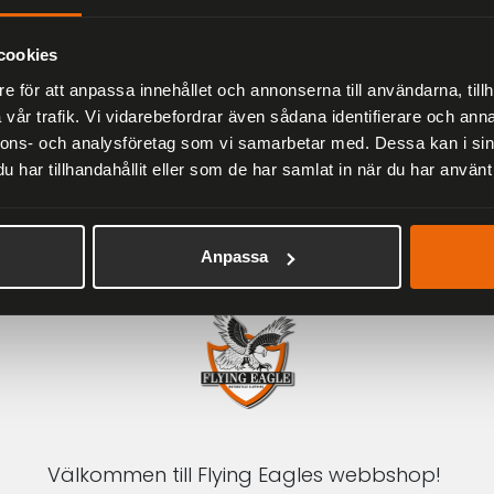
Herr
2 279 kr
3 799 kr
cookies
e för att anpassa innehållet och annonserna till användarna, tillh
vår trafik. Vi vidarebefordrar även sådana identifierare och anna
nnons- och analysföretag som vi samarbetar med. Dessa kan i sin
har tillhandahållit eller som de har samlat in när du har använt 
1-3 DAGAR LEVERANS
Inom Sverige med DHL
Anpassa
Välkommen till Flying Eagles webbshop!