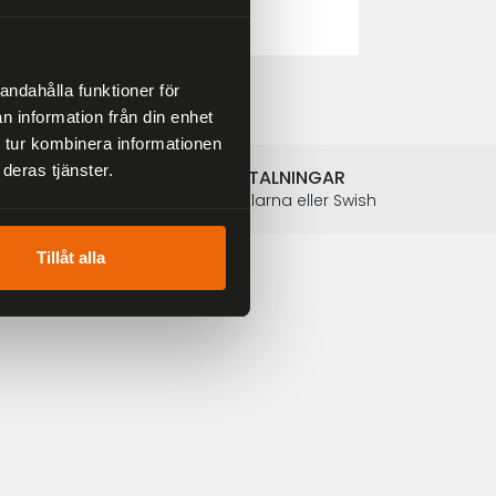
2 804 kr
3 299 kr
andahålla funktioner för
n information från din enhet
 tur kombinera informationen
deras tjänster.
SÄKRA BETALNINGAR
Betalkort, Klarna eller Swish
Tillåt alla