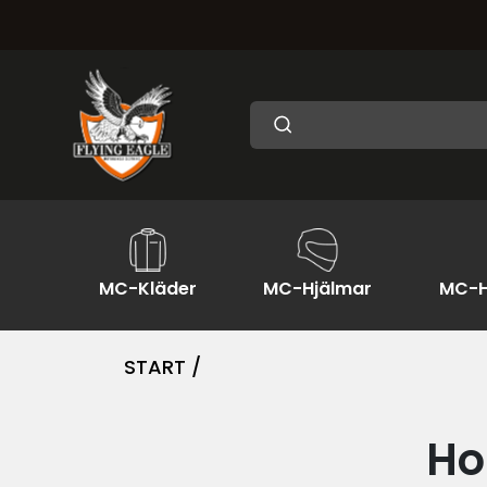
MC-Kläder
MC-Hjälmar
MC-H
START /
Ho