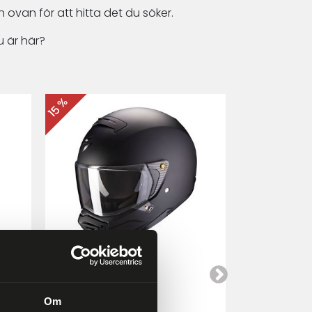
 ovan för att hitta det du söker.
 är här?
15 %
15 %
Scorpion EXO-HX1
Cardo Packt
a
Mattsvart
Om
4 249 kr
4