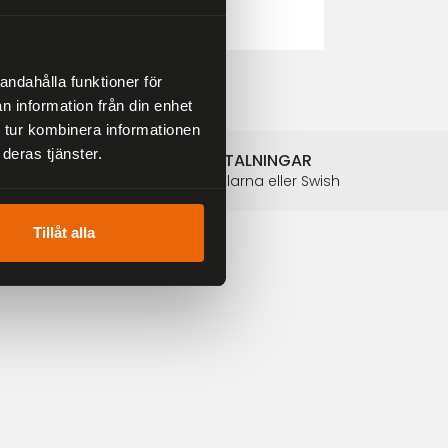
2 804 kr
3 299 kr
andahålla funktioner för
n information från din enhet
 tur kombinera informationen
deras tjänster.
SÄKRA BETALNINGAR
Betalkort, Klarna eller Swish
Tillåt alla