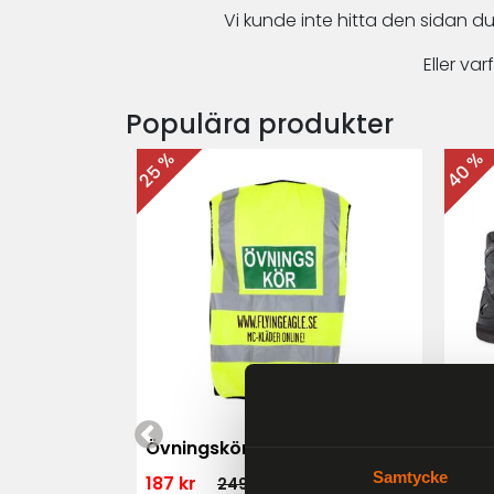
Vi kunde inte hitta den sidan du
Eller v
Populära produkter
40 %
25 %
 MK3 Dam
Övningskörningsväst MC
For
Samtycke
187 kr
1 79
249 kr