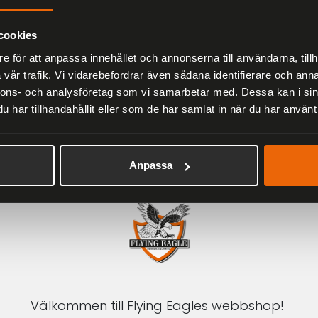
Herr
2 279 kr
3 799 kr
cookies
e för att anpassa innehållet och annonserna till användarna, tillh
vår trafik. Vi vidarebefordrar även sådana identifierare och anna
nnons- och analysföretag som vi samarbetar med. Dessa kan i sin
har tillhandahållit eller som de har samlat in när du har använt 
1-3 DAGAR LEVERANS
Inom Sverige med DHL
Anpassa
Välkommen till Flying Eagles webbshop!