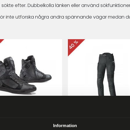
 sökte efter. Dubbelkolla länken eller använd sökfunktionen
arför inte utforska några andra spännande vägar medan du
40 %
ma Hyper MC-skor Svart
Held Matata II
Touring/Enduro MC-byx
Information
9 kr
2 999 kr