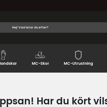
andskar
MC-Skor
MC-Utrustning
ppsan! Har du kört vil