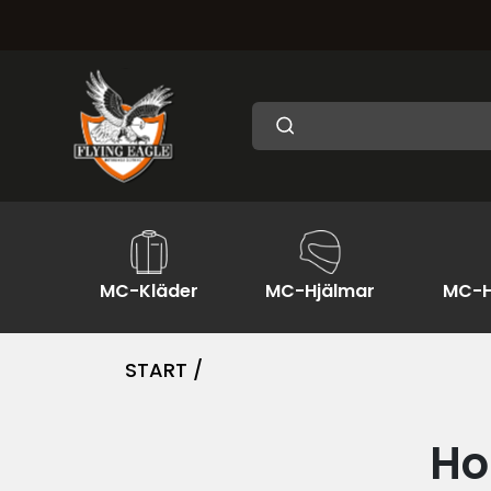
MC-Kläder
MC-Hjälmar
MC-H
START /
Ho