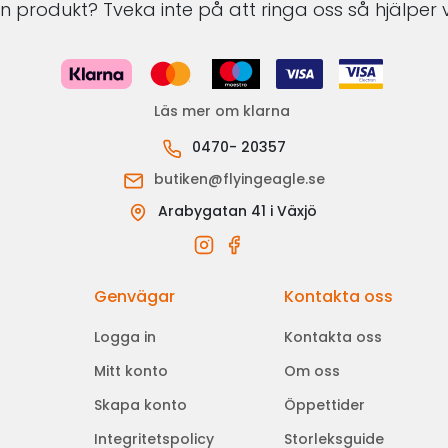
 produkt? Tveka inte på att ringa oss så hjälper v
Läs mer om klarna
0470- 20357
butiken@flyingeagle.se
Arabygatan 41 i Växjö
Genvägar
Kontakta oss
Logga in
Kontakta oss
Mitt konto
Om oss
Skapa konto
Öppettider
Integritetspolicy
Storleksguide