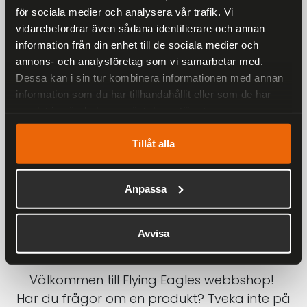
för sociala medier och analysera vår trafik. Vi
På alla ordrar över 2000 kr
vidarebefordrar även sådana identifierare och annan
1-3 DAGAR LEVERANS
information från din enhet till de sociala medier och
Inom Sverige med DHL
annons- och analysföretag som vi samarbetar med.
Dessa kan i sin tur kombinera informationen med annan
SÄKRA BETALNINGAR
information som du har tillhandahållit eller som de har
Betalkort, Klarna eller Swish
samlat in när du har använt deras tjänster.
Tillåt alla
Anpassa
Avvisa
Välkommen till Flying Eagles webbshop!
Har du frågor om en produkt? Tveka inte på