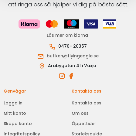
att ringa oss så hjälper vi dig på bästa sätt.
Läs mer om klarna
0470- 20357
butiken@flyingeagle.se
Arabygatan 41 i Växjö
Genvägar
Kontakta oss
Logga in
Kontakta oss
Mitt konto
Om oss
Skapa konto
Öppettider
Integritetspolicy
Storleksguide