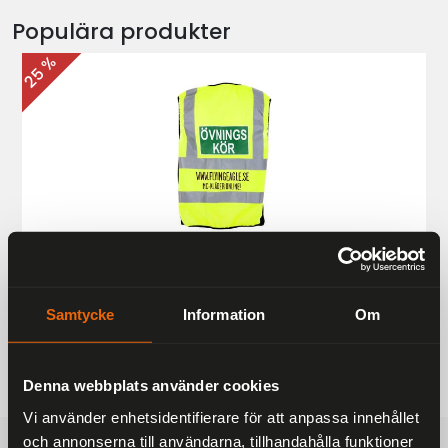
Populära produkter
25 %
Övningskörningsväst MC
187 kr
249 kr
Samtycke
Information
Om
Denna webbplats använder cookies
Vi använder enhetsidentifierare för att anpassa innehållet
och annonserna till användarna, tillhandahålla funktioner
FRAKTFRITT