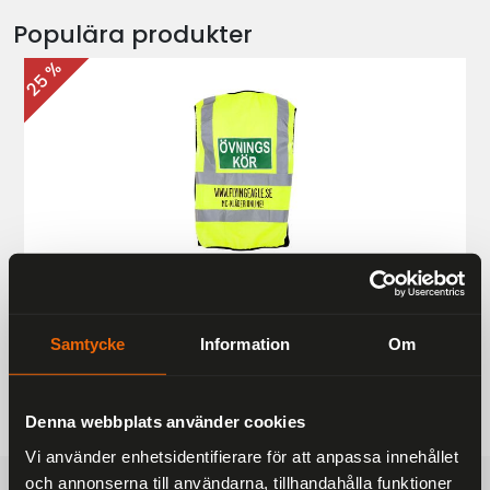
Populära produkter
25 %
Övningskörningsväst MC
187 kr
249 kr
Samtycke
Information
Om
Denna webbplats använder cookies
Vi använder enhetsidentifierare för att anpassa innehållet
och annonserna till användarna, tillhandahålla funktioner
FRAKTFRITT