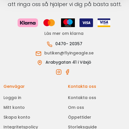
att ringa oss så hjälper vi dig på bästa sätt.
Läs mer om klarna
0470- 20357
butiken@flyingeagle.se
Arabygatan 41 i Växjö
Genvägar
Kontakta oss
Logga in
Kontakta oss
Mitt konto
Om oss
Skapa konto
Öppettider
Integritetspolicy
Storleksguide