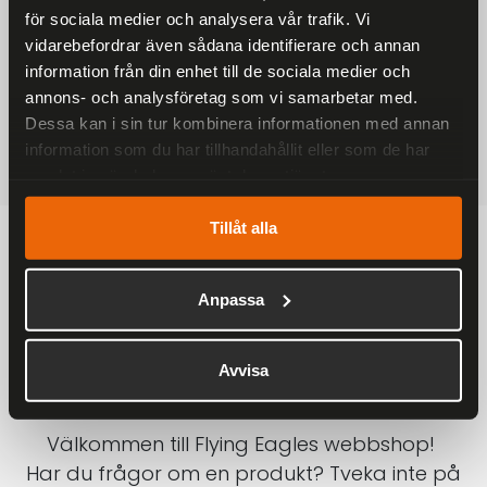
för sociala medier och analysera vår trafik. Vi
På alla ordrar över 2000 kr
vidarebefordrar även sådana identifierare och annan
1-3 DAGAR LEVERANS
information från din enhet till de sociala medier och
Inom Sverige med DHL
annons- och analysföretag som vi samarbetar med.
Dessa kan i sin tur kombinera informationen med annan
SÄKRA BETALNINGAR
information som du har tillhandahållit eller som de har
Betalkort, Klarna eller Swish
samlat in när du har använt deras tjänster.
Tillåt alla
Anpassa
Avvisa
Välkommen till Flying Eagles webbshop!
Har du frågor om en produkt? Tveka inte på