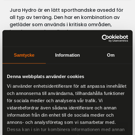
Jura Hydro är en lätt sporthandske avsedd för
all typ av terräng. Den har en kombination av
getläder som används i kritiska områden,
komfortstretchtextil och ett
vattentätt/andningsbart Hipora-membran.
Jura har ett fast 145g microfleecefoder och
känns precis som en offroadhandske men med
Samtycke
Information
Om
det extra skyddet som krävs för mer varierad
körning. Det finns skydd på fingrar, knogar och
vid båtben där D3O:s ledande slagskyd-
Denna webbplats använder cookies
dande skumskiva har använts. Touch-funktion
Vi använder enhetsidentifierare för att anpassa innehållet
på tumme och pekfinger som gör det möjligt
och annonserna till användarna, tillhandahålla funktioner
att använda telefon och
för sociala medier och analysera vår trafik. Vi
satellitnavigeringsenhet, dragspelspaneler vid
vidarebefordrar även sådana identifierare och annan
fingrarna samt justerbar stängningsrem vid
information från din enhet till de sociala medier och
den medelhöga manschetten.
annons- och analysföretag som vi samarbetar med.
Dessa kan i sin tur kombinera informationen med annan