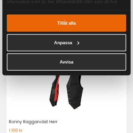
information som du har tillhandahållit eller som de har
samlat in när du har använt deras tjänster.
Liknande produkter
Tillåt alla
Andra har även tittat på
Anpassa
Rekommenderade produkter
Avvisa
Ronny Raggarväst Herr
1 198 kr