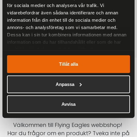
för sociala medier och analysera vår trafik. Vi
På alla ordrar över 2000 kr
vidarebefordrar även sådana identifierare och annan
1-3 DAGAR LEVERANS
information från din enhet till de sociala medier och
Inom Sverige med DHL
annons- och analysföretag som vi samarbetar med.
Dessa kan i sin tur kombinera informationen med annan
SÄKRA BETALNINGAR
information som du har tillhandahållit eller som de har
Betalkort, Klarna eller Swish
samlat in när du har använt deras tjänster.
Tillåt alla
Anpassa
Avvisa
Välkommen till Flying Eagles webbshop!
Har du frågor om en produkt? Tveka inte på