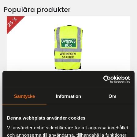
Populära produkter
25 %
Övningskörningsväst MC
187 kr
249 kr
Samtycke
Information
Om
Denna webbplats använder cookies
Vi använder enhetsidentifierare för att anpassa innehållet
och annonserna till användarna, tillhandahålla funktioner
FRAKTFRITT