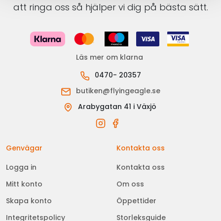
att ringa oss så hjälper vi dig på bästa sätt.
Läs mer om klarna
0470- 20357
butiken@flyingeagle.se
Arabygatan 41 i Växjö
Genvägar
Kontakta oss
Logga in
Kontakta oss
Mitt konto
Om oss
Skapa konto
Öppettider
Integritetspolicy
Storleksguide