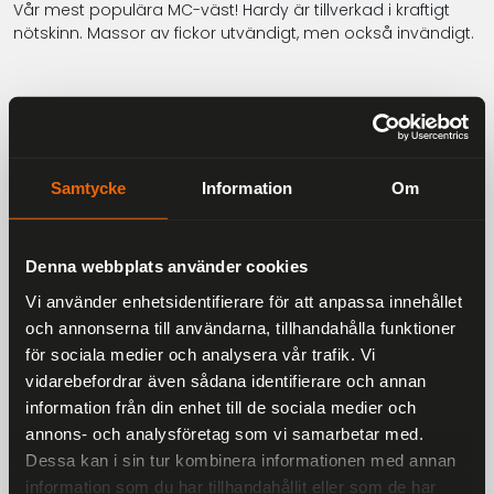
Vår mest populära MC-väst! Hardy är tillverkad i kraftigt
nötskinn. Massor av fickor utvändigt, men också invändigt.
Beskrivning
Samtycke
Information
Om
Snörning i sidorna samt på axlarna.
Förlängare till knäppningen medföljer som gör att du
Denna webbplats använder cookies
kan ha västen utanpå jackan.
Vi använder enhetsidentifierare för att anpassa innehållet
Herrstorlekar: 46-64.
och annonserna till användarna, tillhandahålla funktioner
Damstorlekar: 36-46.
för sociala medier och analysera vår trafik. Vi
vidarebefordrar även sådana identifierare och annan
Färg svart.
information från din enhet till de sociala medier och
annons- och analysföretag som vi samarbetar med.
Dessa kan i sin tur kombinera informationen med annan
information som du har tillhandahållit eller som de har