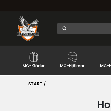
MC-Kläder
MC-Hjälmar
MC-H
START /
Ho