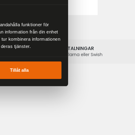
2 804 kr
3 299 kr
andahålla funktioner för
n information från din enhet
 tur kombinera informationen
deras tjänster.
SÄKRA BETALNINGAR
Betalkort, Klarna eller Swish
Tillåt alla