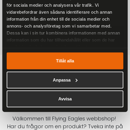
för sociala medier och analysera vår trafik. Vi
På alla ordrar över 2000 kr
vidarebefordrar även sådana identifierare och annan
1-3 DAGAR LEVERANS
information från din enhet till de sociala medier och
Inom Sverige med DHL
annons- och analysföretag som vi samarbetar med.
Dessa kan i sin tur kombinera informationen med annan
SÄKRA BETALNINGAR
information som du har tillhandahållit eller som de har
Betalkort, Klarna eller Swish
samlat in när du har använt deras tjänster.
Tillåt alla
Anpassa
Avvisa
Välkommen till Flying Eagles webbshop!
Har du frågor om en produkt? Tveka inte på