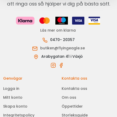
att ringa oss så hjälper vi dig på bästa sätt.
Läs mer om klarna
0470- 20357
butiken@flyingeagle.se
Arabygatan 41 i Växjö
Genvägar
Kontakta oss
Logga in
Kontakta oss
Mitt konto
Om oss
Skapa konto
Öppettider
Integritetspolicy
Storleksguide