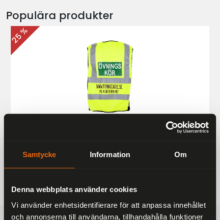
Populära produkter
25 %
Övningskörningsväst MC
187 kr
249 kr
Samtycke
Information
Om
Denna webbplats använder cookies
Vi använder enhetsidentifierare för att anpassa innehållet
och annonserna till användarna, tillhandahålla funktioner
FRAKTFRITT