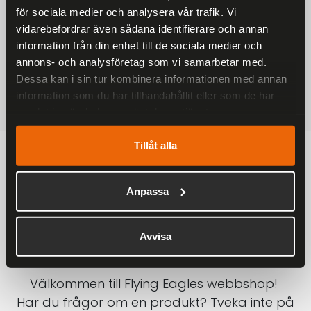
för sociala medier och analysera vår trafik. Vi
På alla ordrar över 2000 kr
vidarebefordrar även sådana identifierare och annan
1-3 DAGAR LEVERANS
information från din enhet till de sociala medier och
Inom Sverige med DHL
annons- och analysföretag som vi samarbetar med.
Dessa kan i sin tur kombinera informationen med annan
SÄKRA BETALNINGAR
information som du har tillhandahållit eller som de har
Betalkort, Klarna eller Swish
samlat in när du har använt deras tjänster.
Tillåt alla
Anpassa
Avvisa
Välkommen till Flying Eagles webbshop!
Har du frågor om en produkt? Tveka inte på