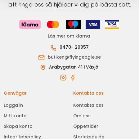
att ringa oss så hjälper vi dig på bästa sätt.
Läs mer om klarna
0470- 20357
butiken@flyingeagle.se
Arabygatan 41 i Växjö
Genvägar
Kontakta oss
Logga in
Kontakta oss
Mitt konto
Om oss
Skapa konto
Öppettider
Integritetspolicy
Storleksguide