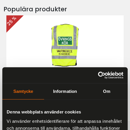
Populära produkter
25 %
Övningskörningsväst MC
187 kr
249 kr
Samtycke
Information
Om
Denna webbplats använder cookies
Vi använder enhetsidentifierare för att anpassa innehållet
och annonserna till användarna, tillhandahålla funktioner
FRAKTFRITT