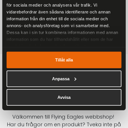
för sociala medier och analysera vår trafik. Vi
På alla ordrar över 2000 kr
vidarebefordrar även sådana identifierare och annan
1-3 DAGAR LEVERANS
information från din enhet till de sociala medier och
Inom Sverige med DHL
annons- och analysföretag som vi samarbetar med.
Dessa kan i sin tur kombinera informationen med annan
SÄKRA BETALNINGAR
information som du har tillhandahållit eller som de har
Betalkort, Klarna eller Swish
samlat in när du har använt deras tjänster.
Tillåt alla
Anpassa
Avvisa
Välkommen till Flying Eagles webbshop!
Har du frågor om en produkt? Tveka inte på