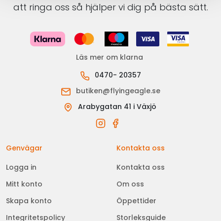
att ringa oss så hjälper vi dig på bästa sätt.
Läs mer om klarna
0470- 20357
butiken@flyingeagle.se
Arabygatan 41 i Växjö
Genvägar
Kontakta oss
Logga in
Kontakta oss
Mitt konto
Om oss
Skapa konto
Öppettider
Integritetspolicy
Storleksguide