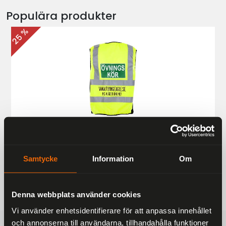
Populära produkter
25 %
Övningskörningsväst MC
187 kr
249 kr
Samtycke
Information
Om
Denna webbplats använder cookies
Vi använder enhetsidentifierare för att anpassa innehållet
och annonserna till användarna, tillhandahålla funktioner
FRAKTFRITT