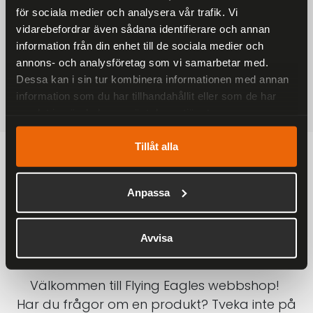
för sociala medier och analysera vår trafik. Vi
På alla ordrar över 2000 kr
vidarebefordrar även sådana identifierare och annan
1-3 DAGAR LEVERANS
information från din enhet till de sociala medier och
Inom Sverige med DHL
annons- och analysföretag som vi samarbetar med.
Dessa kan i sin tur kombinera informationen med annan
SÄKRA BETALNINGAR
information som du har tillhandahållit eller som de har
Betalkort, Klarna eller Swish
samlat in när du har använt deras tjänster.
Tillåt alla
Anpassa
Avvisa
Välkommen till Flying Eagles webbshop!
Har du frågor om en produkt? Tveka inte på