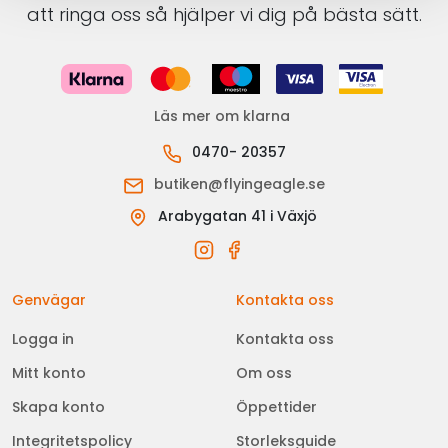
att ringa oss så hjälper vi dig på bästa sätt.
Läs mer om klarna
0470- 20357
butiken@flyingeagle.se
Arabygatan 41 i Växjö
Genvägar
Kontakta oss
Logga in
Kontakta oss
Mitt konto
Om oss
Skapa konto
Öppettider
Integritetspolicy
Storleksguide