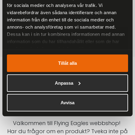
för sociala medier och analysera vår trafik. Vi
På alla ordrar över 2000 kr
vidarebefordrar även sådana identifierare och annan
1-3 DAGAR LEVERANS
information från din enhet till de sociala medier och
Inom Sverige med DHL
annons- och analysföretag som vi samarbetar med.
Dessa kan i sin tur kombinera informationen med annan
SÄKRA BETALNINGAR
information som du har tillhandahållit eller som de har
Betalkort, Klarna eller Swish
samlat in när du har använt deras tjänster.
Tillåt alla
Anpassa
Avvisa
Välkommen till Flying Eagles webbshop!
Har du frågor om en produkt? Tveka inte på