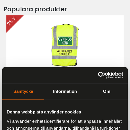
Populära produkter
25 %
Övningskörningsväst MC
187 kr
249 kr
Samtycke
Information
Om
Denna webbplats använder cookies
Vi använder enhetsidentifierare för att anpassa innehållet
och annonserna till användarna, tillhandahålla funktioner
FRAKTFRITT