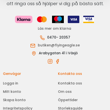
att ringa oss så hjälper vi dig på bästa sätt.
Läs mer om klarna
0470- 20357
butiken@flyingeagle.se
Arabygatan 41 i Växjö
Genvägar
Kontakta oss
Logga in
Kontakta oss
Mitt konto
Om oss
Skapa konto
Öppettider
Integritetspolicy
Storleksguide