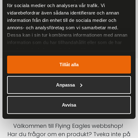
för sociala medier och analysera vår trafik. Vi
På alla ordrar över 2000 kr
vidarebefordrar även sådana identifierare och annan
1-3 DAGAR LEVERANS
information från din enhet till de sociala medier och
Inom Sverige med DHL
annons- och analysföretag som vi samarbetar med.
Dessa kan i sin tur kombinera informationen med annan
SÄKRA BETALNINGAR
information som du har tillhandahållit eller som de har
Betalkort, Klarna eller Swish
samlat in när du har använt deras tjänster.
Tillåt alla
Anpassa
Avvisa
Välkommen till Flying Eagles webbshop!
Har du frågor om en produkt? Tveka inte på