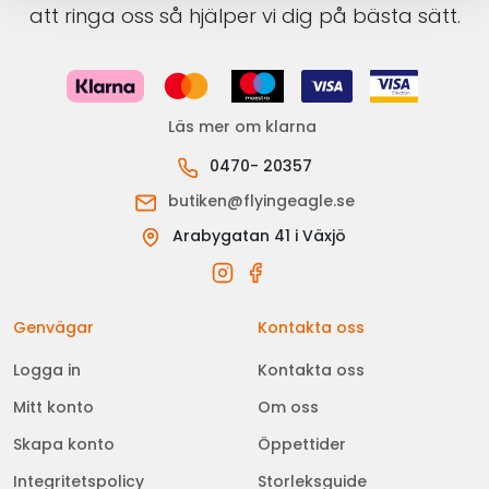
att ringa oss så hjälper vi dig på bästa sätt.
Läs mer om klarna
0470- 20357
butiken@flyingeagle.se
Arabygatan 41 i Växjö
Genvägar
Kontakta oss
Logga in
Kontakta oss
Mitt konto
Om oss
Skapa konto
Öppettider
Integritetspolicy
Storleksguide