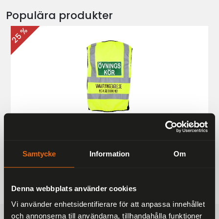
Populära produkter
25 %
Övningskörningsväst MC
187 kr
249 kr
Samtycke
Information
Om
Denna webbplats använder cookies
Vi använder enhetsidentifierare för att anpassa innehållet
och annonserna till användarna, tillhandahålla funktioner
FRAKTFRITT