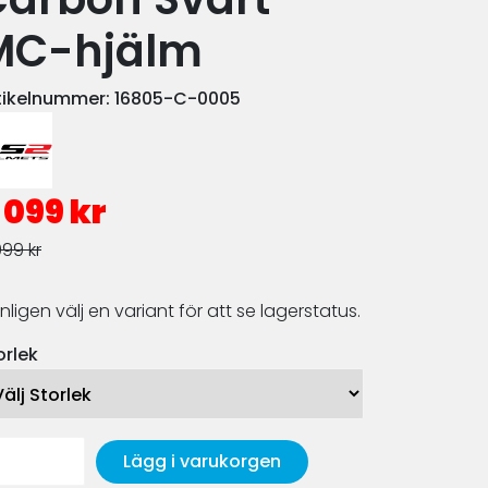
MC-hjälm
tikelnummer:
16805-C-0005
 099 kr
999 kr
nligen välj en variant för att se lagerstatus.
orlek
Lägg i varukorgen