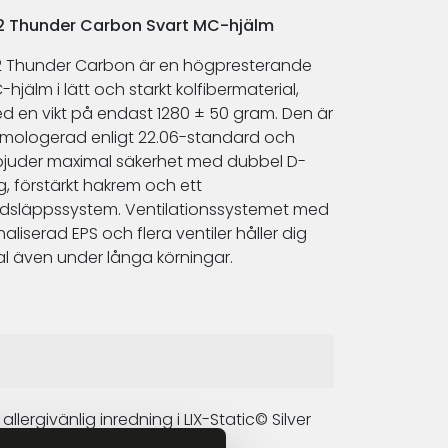
2 Thunder Carbon Svart MC-hjälm
2 Thunder Carbon är en högpresterande
hjälm i lätt och starkt kolfibermaterial,
d en vikt på endast 1280 ± 50 gram. Den är
mologerad enligt 22.06-standard och
bjuder maximal säkerhet med dubbel D-
ng, förstärkt hakrem och ett
dsläppssystem. Ventilationssystemet med
aliserad EPS och flera ventiler håller dig
al även under långa körningar.
lergivänlig inredning i LIX-Static© Silver
al passform.