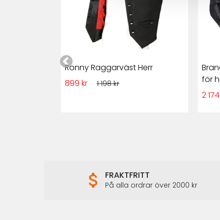
 Herr Skinn
Ronny Raggarväst Herr
Bran
för h
899 kr
1 198 kr
2 174
FRAKTFRITT
På alla ordrar över 2000 kr