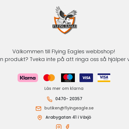
Välkommen till Flying Eagles webbshop!
 produkt? Tveka inte på att ringa oss så hjälper v
Läs mer om klarna
0470- 20357
butiken@flyingeagle.se
Arabygatan 41 i Växjö