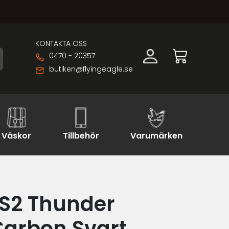
KONTAKTA OSS
0470 - 20357
butiken@flyingeagle.se
Väskor
Tillbehör
Varumärken
LS2 Thunder
Carbon Svart