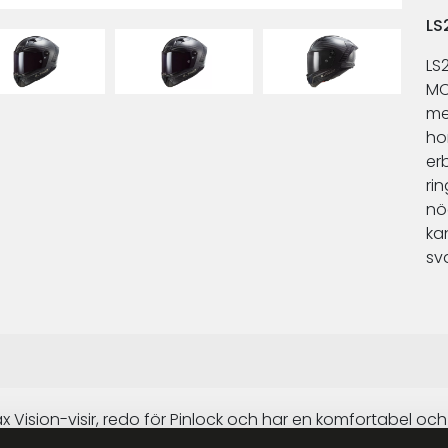
LS
LS
MC-
me
ho
er
ri
nö
kan
sv
Vision-visir, redo för Pinlock och har en komfortabel och al
erskuren skumstoppning anpassar den sig perfekt för optim