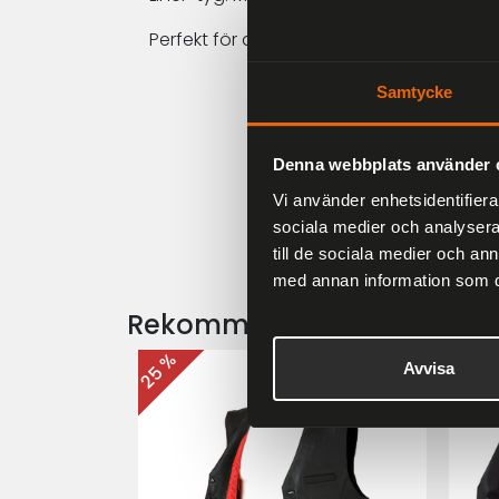
Perfekt för dig som söker en premiumhjälm
Samtycke
Denna webbplats använder 
Vi använder enhetsidentifierar
sociala medier och analysera 
till de sociala medier och a
med annan information som du 
Rekommenderade produkt
25 %
25 %
Avvisa