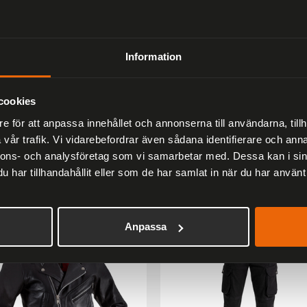
 för säkerhet, komfort och stil!
Information
cookies
Liknande produkter
e för att anpassa innehållet och annonserna till användarna, tillh
vår trafik. Vi vidarebefordrar även sådana identifierare och anna
Andra har även tittat på
nnons- och analysföretag som vi samarbetar med. Dessa kan i sin
har tillhandahållit eller som de har samlat in när du har använt 
er
33 %
Anpassa