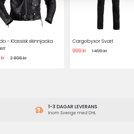
do - Klassisk skinnjacka
Cargobyxor Svart
err
999 kr
1 499 kr
 kr
2 898 kr
1-3 DAGAR LEVERANS
Inom Sverige med DHL