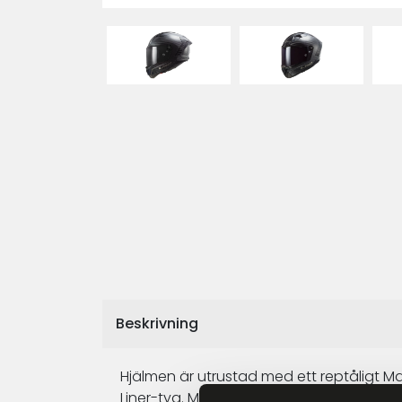
Beskrivning
Hjälmen är utrustad med ett reptåligt Max 
Liner-tyg. Med tre skalstorlekar och las