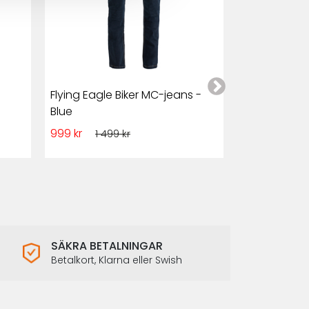
Flying Eagle Biker MC-jeans -
Club Style M
Blue
och Denim
999 kr
1 349 kr
1 499 kr
1 7
SÄKRA BETALNINGAR
Betalkort, Klarna eller Swish