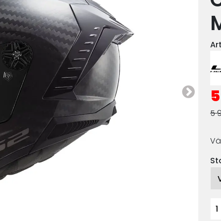
Ar
5
5 
Vä
St