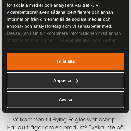
för sociala medier och analysera vår trafik. Vi
På alla ordrar över 2000 kr
vidarebefordrar även sådana identifierare och annan
1-3 DAGAR LEVERANS
information från din enhet till de sociala medier och
Inom Sverige med DHL
annons- och analysföretag som vi samarbetar med.
Dessa kan i sin tur kombinera informationen med annan
SÄKRA BETALNINGAR
information som du har tillhandahållit eller som de har
Betalkort, Klarna eller Swish
samlat in när du har använt deras tjänster.
Tillåt alla
Anpassa
Avvisa
Välkommen till Flying Eagles webbshop!
Har du frågor om en produkt? Tveka inte på