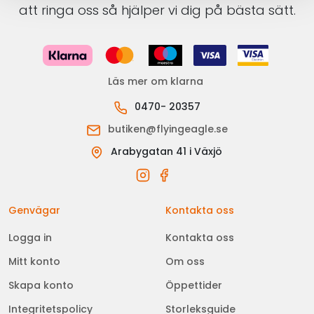
att ringa oss så hjälper vi dig på bästa sätt.
Läs mer om klarna
0470- 20357
butiken@flyingeagle.se
Arabygatan 41 i Växjö
Genvägar
Kontakta oss
Logga in
Kontakta oss
Mitt konto
Om oss
Skapa konto
Öppettider
Integritetspolicy
Storleksguide