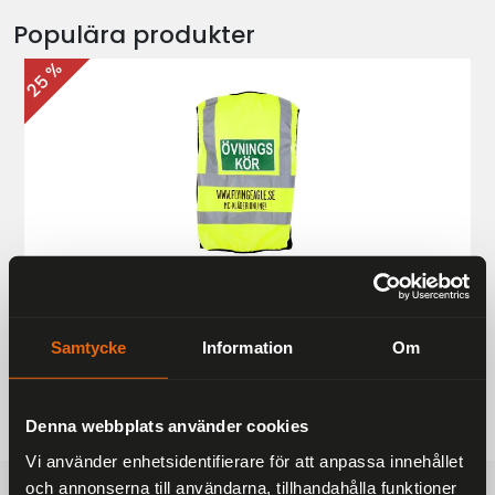
Populära produkter
25 %
Övningskörningsväst MC
187 kr
249 kr
Samtycke
Information
Om
Denna webbplats använder cookies
Vi använder enhetsidentifierare för att anpassa innehållet
och annonserna till användarna, tillhandahålla funktioner
FRAKTFRITT