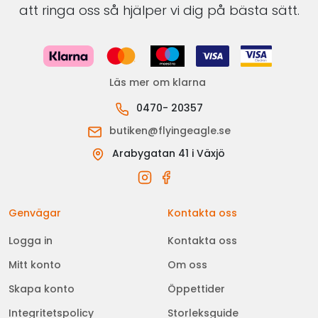
att ringa oss så hjälper vi dig på bästa sätt.
Läs mer om klarna
0470- 20357
butiken@flyingeagle.se
Arabygatan 41 i Växjö
Genvägar
Kontakta oss
Logga in
Kontakta oss
Mitt konto
Om oss
Skapa konto
Öppettider
Integritetspolicy
Storleksguide