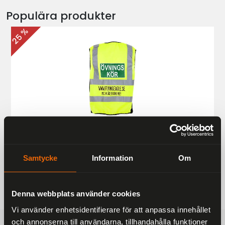
Populära produkter
25 %
Övningskörningsväst MC
187 kr
249 kr
Samtycke
Information
Om
Denna webbplats använder cookies
Vi använder enhetsidentifierare för att anpassa innehållet
och annonserna till användarna, tillhandahålla funktioner
FRAKTFRITT