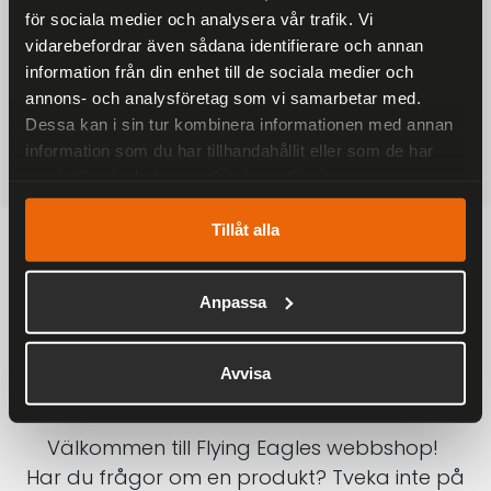
för sociala medier och analysera vår trafik. Vi
På alla ordrar över 2000 kr
vidarebefordrar även sådana identifierare och annan
1-3 DAGAR LEVERANS
information från din enhet till de sociala medier och
Inom Sverige med DHL
annons- och analysföretag som vi samarbetar med.
Dessa kan i sin tur kombinera informationen med annan
SÄKRA BETALNINGAR
information som du har tillhandahållit eller som de har
Betalkort, Klarna eller Swish
samlat in när du har använt deras tjänster.
Tillåt alla
Anpassa
Avvisa
Välkommen till Flying Eagles webbshop!
Har du frågor om en produkt? Tveka inte på