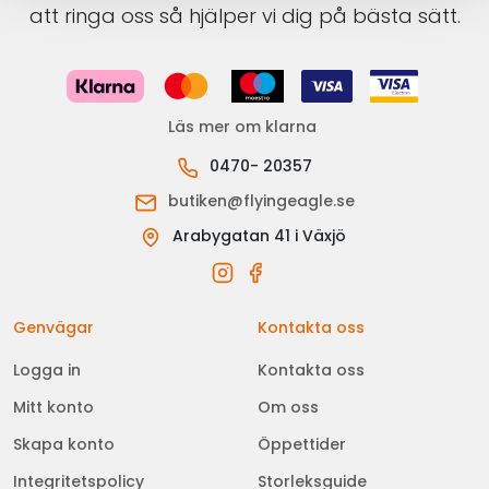
att ringa oss så hjälper vi dig på bästa sätt.
Läs mer om klarna
0470- 20357
butiken@flyingeagle.se
Arabygatan 41 i Växjö
Genvägar
Kontakta oss
Logga in
Kontakta oss
Mitt konto
Om oss
Skapa konto
Öppettider
Integritetspolicy
Storleksguide