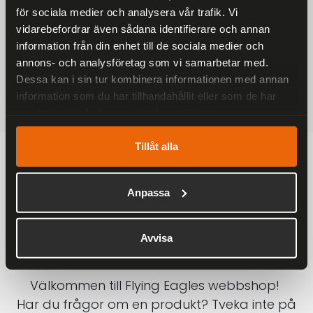
för sociala medier och analysera vår trafik. Vi
På alla ordrar över 2000 kr
vidarebefordrar även sådana identifierare och annan
1-3 DAGAR LEVERANS
information från din enhet till de sociala medier och
Inom Sverige med DHL
annons- och analysföretag som vi samarbetar med.
Dessa kan i sin tur kombinera informationen med annan
SÄKRA BETALNINGAR
information som du har tillhandahållit eller som de har
Betalkort, Klarna eller Swish
samlat in när du har använt deras tjänster.
Tillåt alla
Anpassa
Avvisa
Välkommen till Flying Eagles webbshop!
Har du frågor om en produkt? Tveka inte på