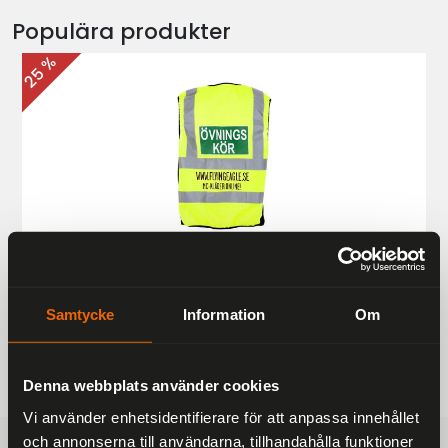
Populära produkter
25 %
Övningskörningsväst MC
187 kr
249 kr
Samtycke
Information
Om
Denna webbplats använder cookies
Vi använder enhetsidentifierare för att anpassa innehållet
och annonserna till användarna, tillhandahålla funktioner
FRAKTFRITT