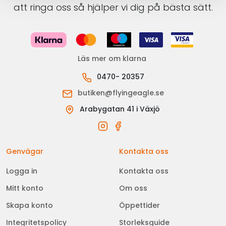
att ringa oss så hjälper vi dig på bästa sätt.
Läs mer om klarna
0470- 20357
butiken@flyingeagle.se
Arabygatan 41 i Växjö
Genvägar
Kontakta oss
Logga in
Kontakta oss
Mitt konto
Om oss
Skapa konto
Öppettider
Integritetspolicy
Storleksguide