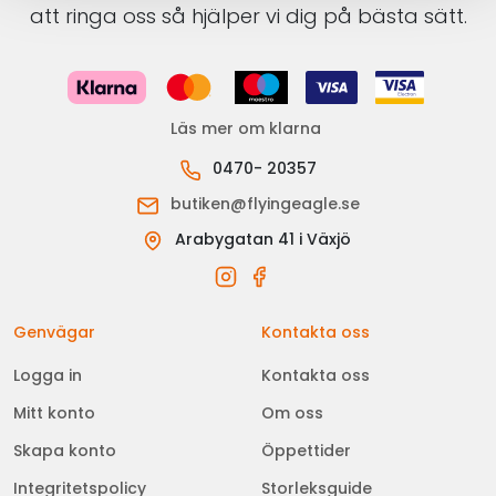
att ringa oss så hjälper vi dig på bästa sätt.
Läs mer om klarna
0470- 20357
butiken@flyingeagle.se
Arabygatan 41 i Växjö
Genvägar
Kontakta oss
Logga in
Kontakta oss
Mitt konto
Om oss
Skapa konto
Öppettider
Integritetspolicy
Storleksguide