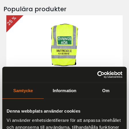
Populära produkter
25 %
Övningskörningsväst MC
187 kr
249 kr
Samtycke
Information
Om
Denna webbplats använder cookies
Vi använder enhetsidentifierare för att anpassa innehållet
och annonserna till användarna, tillhandahålla funktioner
FRAKTFRITT