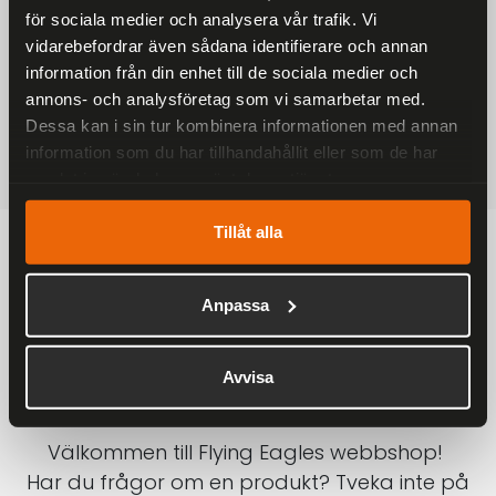
för sociala medier och analysera vår trafik. Vi
På alla ordrar över 2000 kr
vidarebefordrar även sådana identifierare och annan
1-3 DAGAR LEVERANS
information från din enhet till de sociala medier och
Inom Sverige med DHL
annons- och analysföretag som vi samarbetar med.
Dessa kan i sin tur kombinera informationen med annan
SÄKRA BETALNINGAR
information som du har tillhandahållit eller som de har
Betalkort, Klarna eller Swish
samlat in när du har använt deras tjänster.
Tillåt alla
Anpassa
Avvisa
Välkommen till Flying Eagles webbshop!
Har du frågor om en produkt? Tveka inte på