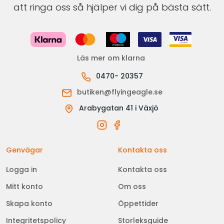
att ringa oss så hjälper vi dig på bästa sätt.
Läs mer om klarna
0470- 20357
butiken@flyingeagle.se
Arabygatan 41 i Växjö
Genvägar
Kontakta oss
Logga in
Kontakta oss
Mitt konto
Om oss
Skapa konto
Öppettider
Integritetspolicy
Storleksguide