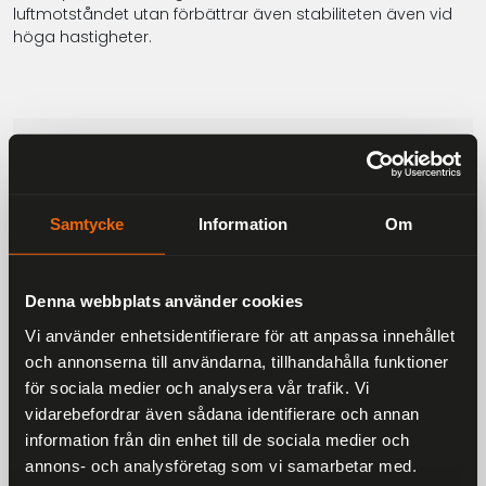
luftmotståndet utan förbättrar även stabiliteten även vid
höga hastigheter.
Beskrivning
-Med ett välgjort luftflödessystem med 5 inlopp och 7
Samtycke
Information
Om
utlopp erbjuder hjälmen utmärkt ventilation.
-Visiret ger tillförlitligt UV-skydd och är konstruerat för
att motstå repor.
Denna webbplats använder cookies
-MC-hjälmen har även en justerbar solskärm som
Vi använder enhetsidentifierare för att anpassa innehållet
kan positioneras efter preferens, och den levereras
och annonserna till användarna, tillhandahålla funktioner
med ett rökfärgat solvisir.
för sociala medier och analysera vår trafik. Vi
vidarebefordrar även sådana identifierare och annan
-För extra bekvämlighet är hjälmen kompatibel med
Bluetooth-enheter (21B & 50B Bluetooth), som kan
information från din enhet till de sociala medier och
köpas separat.
annons- och analysföretag som vi samarbetar med.