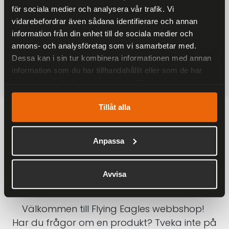
för sociala medier och analysera vår trafik. Vi
På alla ordrar över 2000 kr
vidarebefordrar även sådana identifierare och annan
1-3 DAGAR LEVERANS
information från din enhet till de sociala medier och
Inom Sverige med DHL
annons- och analysföretag som vi samarbetar med.
Dessa kan i sin tur kombinera informationen med annan
SÄKRA BETALNINGAR
information som du har tillhandahållit eller som de har
Betalkort, Klarna eller Swish
samlat in när du har använt deras tjänster.
Tillåt alla
Anpassa
Avvisa
Välkommen till Flying Eagles webbshop!
Har du frågor om en produkt? Tveka inte på