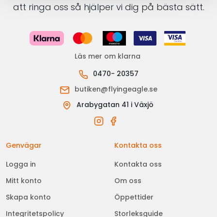
att ringa oss så hjälper vi dig på bästa sätt.
Läs mer om klarna
0470- 20357
butiken@flyingeagle.se
Arabygatan 41 i Växjö
Genvägar
Kontakta oss
Logga in
Kontakta oss
Mitt konto
Om oss
Skapa konto
Öppettider
Integritetspolicy
Storleksguide