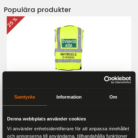
Populära produkter
25 %
Övningskörningsväst MC
187 kr
249 kr
Samtycke
Information
Om
Denna webbplats använder cookies
Vi använder enhetsidentifierare för att anpassa innehållet
och annonserna till användarna, tillhandahålla funktioner
FRAKTFRITT