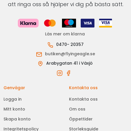
att ringa oss så hjälper vi dig på bästa sätt.
Läs mer om klarna
0470- 20357
butiken@flyingeagle.se
Arabygatan 41 i Växjö
Genvägar
Kontakta oss
Logga in
Kontakta oss
Mitt konto
Om oss
Skapa konto
Öppettider
Integritetspolicy
Storleksguide