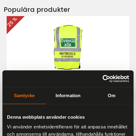
Populära produkter
25 %
Övningskörningsväst MC
187 kr
249 kr
Samtycke
Information
Om
Denna webbplats använder cookies
Vi använder enhetsidentifierare för att anpassa innehållet
och annonserna till användarna, tillhandahålla funktioner
FRAKTFRITT