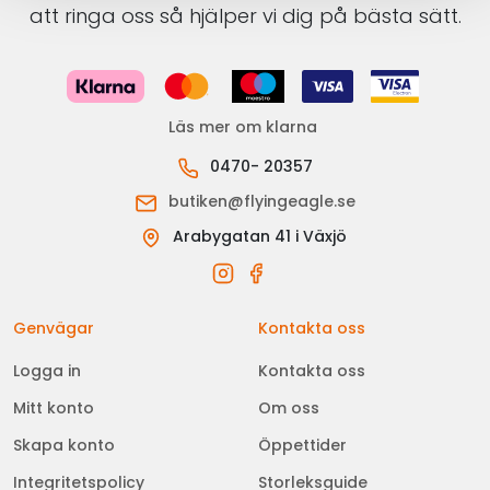
att ringa oss så hjälper vi dig på bästa sätt.
Läs mer om klarna
0470- 20357
butiken@flyingeagle.se
Arabygatan 41 i Växjö
Genvägar
Kontakta oss
Logga in
Kontakta oss
Mitt konto
Om oss
Skapa konto
Öppettider
Integritetspolicy
Storleksguide