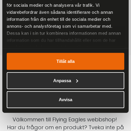
för sociala medier och analysera vår trafik. Vi
På alla ordrar över 2000 kr
vidarebefordrar även sådana identifierare och annan
1-3 DAGAR LEVERANS
information från din enhet till de sociala medier och
Inom Sverige med DHL
annons- och analysföretag som vi samarbetar med.
Dessa kan i sin tur kombinera informationen med annan
SÄKRA BETALNINGAR
information som du har tillhandahållit eller som de har
Betalkort, Klarna eller Swish
samlat in när du har använt deras tjänster.
Tillåt alla
Anpassa
Avvisa
Välkommen till Flying Eagles webbshop!
Har du frågor om en produkt? Tveka inte på