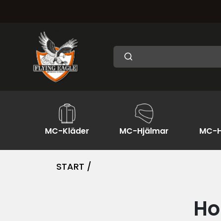
MC-Kläder
MC-Hjälmar
MC-H
START /
Ho