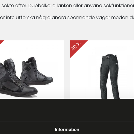
 sökte efter. Dubbelkolla länken eller använd sökfunktionen
arför inte utforska några andra spännande vägar medan du
40 %
ma Hyper MC-skor Svart
Held Matata II
Touring/Enduro MC-byx
Information
9 kr
2 999 kr