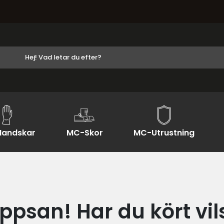
andskar
MC-Skor
MC-Utrustning
ppsan! Har du kört vil