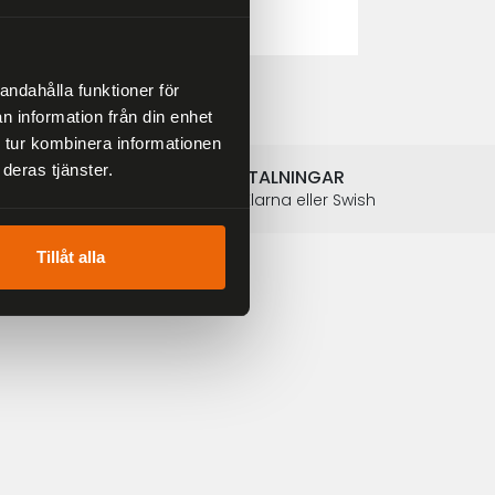
2 804 kr
3 299 kr
andahålla funktioner för
n information från din enhet
 tur kombinera informationen
deras tjänster.
SÄKRA BETALNINGAR
Betalkort, Klarna eller Swish
Tillåt alla