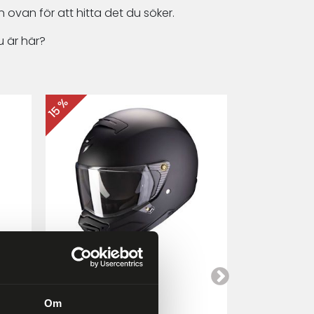
 ovan för att hitta det du söker.
 är här?
15 %
15 %
Scorpion EXO-HX1
Cardo Packt
a
Mattsvart
Om
4 249 kr
4