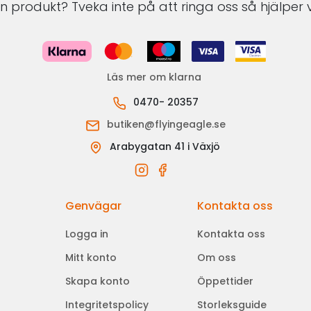
 produkt? Tveka inte på att ringa oss så hjälper v
Läs mer om klarna
0470- 20357
butiken@flyingeagle.se
Arabygatan 41 i Växjö
Genvägar
Kontakta oss
Logga in
Kontakta oss
Mitt konto
Om oss
Skapa konto
Öppettider
Integritetspolicy
Storleksguide