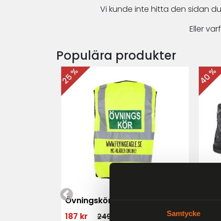
Vi kunde inte hitta den sidan du
Eller v
Populära produkter
40 %
25 %
 MK3 Dam
Övningskörningsväst MC
For
Samtycke
187 kr
1 79
249 kr