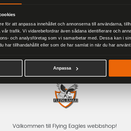
Herr
2 279 kr
3 799 kr
cookies
e för att anpassa innehållet och annonserna till användarna, tillh
vår trafik. Vi vidarebefordrar även sådana identifierare och anna
nnons- och analysföretag som vi samarbetar med. Dessa kan i sin
har tillhandahållit eller som de har samlat in när du har använt 
1-3 DAGAR LEVERANS
Inom Sverige med DHL
Anpassa
Välkommen till Flying Eagles webbshop!