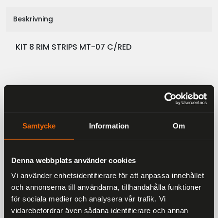
Beskrivning
KIT 8 RIM STRIPS MT-07 C/RED
Liknande produkter
Andra har även tittat på
Samtycke
Information
Om
Rekommenderade produkter
Denna webbplats använder cookies
25 %
Vi använder enhetsidentifierare för att anpassa innehållet
och annonserna till användarna, tillhandahålla funktioner
för sociala medier och analysera vår trafik. Vi
vidarebefordrar även sådana identifierare och annan