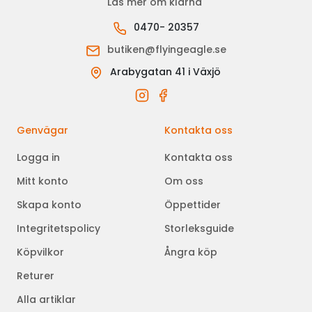
Läs mer om klarna
0470- 20357
butiken@flyingeagle.se
Arabygatan 41 i Växjö
Genvägar
Kontakta oss
Logga in
Kontakta oss
Mitt konto
Om oss
Skapa konto
Öppettider
Integritetspolicy
Storleksguide
Köpvilkor
Ångra köp
Returer
Alla artiklar