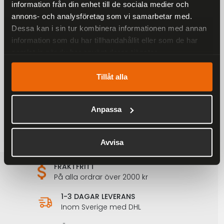
information från din enhet till de sociala medier och
annons- och analysföretag som vi samarbetar med.
Dessa kan i sin tur kombinera informationen med annan
information som du har tillhandahållit eller som de har
samlat in när du har använt deras tjänster.
Ronny Raggarväst Herr
899 kr
1 198 kr
Tillåt alla
Anpassa
Avvisa
FRAKTFRITT
På alla ordrar över 2000 kr
1-3 DAGAR LEVERANS
Inom Sverige med DHL