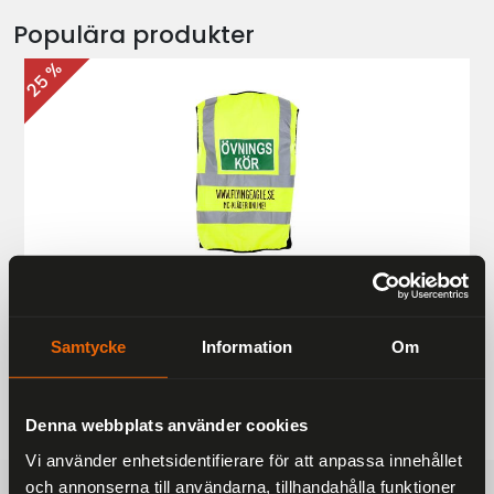
Populära produkter
25 %
Övningskörningsväst MC
187 kr
249 kr
Samtycke
Information
Om
Denna webbplats använder cookies
Vi använder enhetsidentifierare för att anpassa innehållet
och annonserna till användarna, tillhandahålla funktioner
FRAKTFRITT