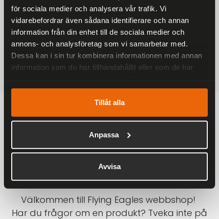
för sociala medier och analysera vår trafik. Vi
På alla ordrar över 2000 kr
vidarebefordrar även sådana identifierare och annan
1-3 DAGAR LEVERANS
information från din enhet till de sociala medier och
Inom Sverige med DHL
annons- och analysföretag som vi samarbetar med.
Dessa kan i sin tur kombinera informationen med annan
SÄKRA BETALNINGAR
information som du har tillhandahållit eller som de har
Betalkort, Klarna eller Swish
samlat in när du har använt deras tjänster.
Tillåt alla
Anpassa
Avvisa
Välkommen till Flying Eagles webbshop!
Har du frågor om en produkt? Tveka inte på