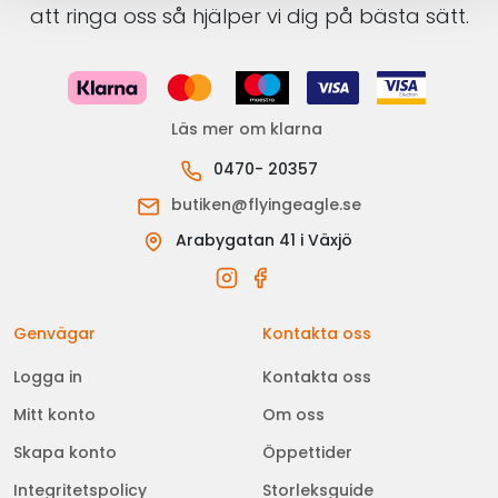
att ringa oss så hjälper vi dig på bästa sätt.
Läs mer om klarna
0470- 20357
butiken@flyingeagle.se
Arabygatan 41 i Växjö
Genvägar
Kontakta oss
Logga in
Kontakta oss
Mitt konto
Om oss
Skapa konto
Öppettider
Integritetspolicy
Storleksguide