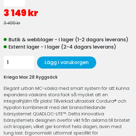
3 149 kr
3 499 kr
Butik & webblager - I lager (1-2 dagars leverans)
Externt lager - I lager (2-4 dagars leverans)
Lägg i varukorgen
Kriega Max 28 Ryggsäck
Elegant urban MC-väska med smart system för att kunna
expandera väskans stora fack så mycket att en
integralhjälm får plats! Tillverkad ultrastark Cordura® och
Hypalon kombinerat med det branschledande
bärsystemet QUADLOC-LITE™. Detta innovativa
bärsystemets designen överför vikt från axlarna till bröstet
och kroppen, vilket ger komfort hela dagen, även med
tung last. Ergonomiskt utformat specifikt för