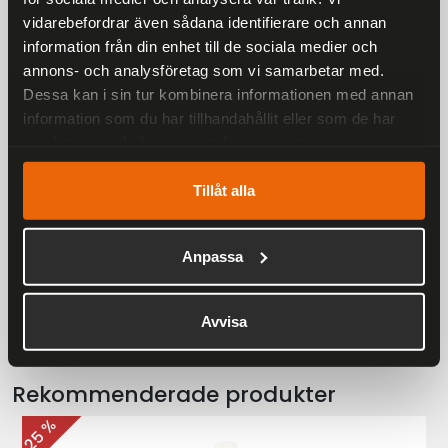
vidarebefordrar även sådana identifierare och annan
-4 invändiga fickor med blixtlås
information från din enhet till de sociala medier och
-Avtagbar midjerem för extra packningsstabilitet vid
annons- och analysföretag som vi samarbetar med.
åkning
Dessa kan i sin tur kombinera informationen med annan
information som du har tillhandahållit eller som de har
-Reflexpaneler på selen ger extra synlighet
samlat in när du har använt deras tjänster.
-10 ÅRS GARANTI
Tillåt alla
Anpassa
Liknande produkter
Avvisa
Andra har även tittat på
Rekommenderade produkter
25 %