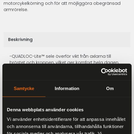
motorcykelkörning och för att möjliggöra obegränsad
armrörelse.
Beskrivning
-QUADLOC-Lite™ sele överför vikt från axlarna till
bröstet och kroppen, vilket ger komfort hela dagen,
även med tunga belastningar.
-Ultrahållbar 420D Cordura® Lite Plus och Hypalon-
konstruktion.
Samtycke
Information
Om
-"Soft-feel" bakpanel för komfort.
-Genomgående YKK® kraftiga dragkedjor
Denna webbplats använder cookies
-Utdragbar utbyggbar huvuddel
Vi använder enhetsidentifierare för att anpassa innehållet
och annonserna till användarna, tillhandahålla funktioner
-Vattentät roll-top fick som passar 15” bärbar dator
för sociala medier och analysera vår trafik. Vi