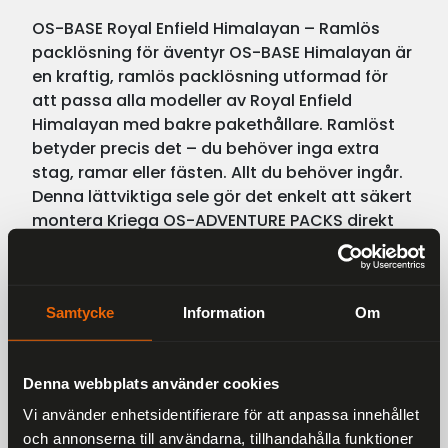
OS-BASE Royal Enfield Himalayan – Ramlös
packlösning för äventyr OS-BASE Himalayan är
en kraftig, ramlös packlösning utformad för
att passa alla modeller av Royal Enfield
Himalayan med bakre pakethållare. Ramlöst
betyder precis det – du behöver inga extra
stag, ramar eller fästen. Allt du behöver ingår.
Denna lättviktiga sele gör det enkelt att säkert
montera Kriega OS-ADVENTURE PACKS direkt
på motorcykeln. Monteras på några minuter
och är byggd för att hålla i många år. Ett
robust system som kan växa med dig och
Samtycke
Information
Om
anpassas efter dina framtida äventyr.
Rekommenderade packkombinationer
Dagsturer : 2 x OS-6 – totalt 12 liter för verktyg
Denna webbplats använder cookies
och reservdelar Kortare resor : 2 x OS-12 –
totalt 24 liter för helgens nödvändigheter
Vi använder enhetsidentifierare för att anpassa innehållet
Längre äventyr : Upp till 3 x OS-18 – upp till 54
och annonserna till användarna, tillhandahålla funktioner