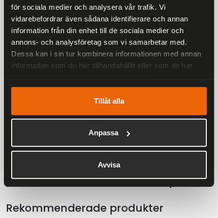
liter packkapacitet Flexibelt och modulärt
för sociala medier och analysera vår trafik. Vi
system Kriega OS-ADVENTURE PACKS är 100 %
vidarebefordrar även sådana identifierare och annan
vattentäta, extremt slitstarka och helt
information från din enhet till de sociala medier och
modulära. Blanda olika storlekar och montera
annons- och analysföretag som vi samarbetar med.
två eller tre väskor beroende på hur mycket du
Dessa kan i sin tur kombinera informationen med annan
behöver ta med. För korta turer kan du
information som du har tillhandahållit eller som de har
använda de medföljande subframe-looparna
samlat in när du har använt deras tjänster.
för att montera en enda väska direkt på
sadeln – utan OS-BASE.
Tillåt alla
Anpassa
Liknande produkter
Avvisa
Andra har även tittat på
Rekommenderade produkter