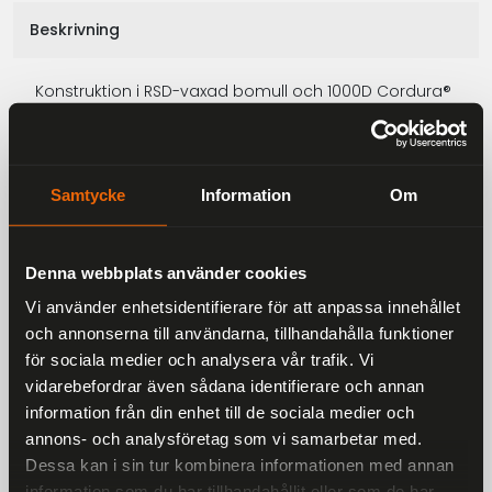
Beskrivning
Konstruktion i RSD-vaxad bomull och 1000D Cordura®
Vattentätt rulltopphuvudfack
YKK®-dragkedjeficka med elastiska inre avdelare +
nyckelhake
Samtycke
Information
Om
Avtagbar ficka för smartphone. Kan monteras i
liggande eller stående läge
Denna webbplats använder cookies
Hypalon MOLLE-panel med 4 x VELCRO ONE-WRAP®-
Vi använder enhetsidentifierare för att anpassa innehållet
band
och annonserna till användarna, tillhandahålla funktioner
för sociala medier och analysera vår trafik. Vi
10 ÅRS GARANTI
vidarebefordrar även sådana identifierare och annan
Volym 3 liter
information från din enhet till de sociala medier och
annons- och analysföretag som vi samarbetar med.
Dessa kan i sin tur kombinera informationen med annan
information som du har tillhandahållit eller som de har