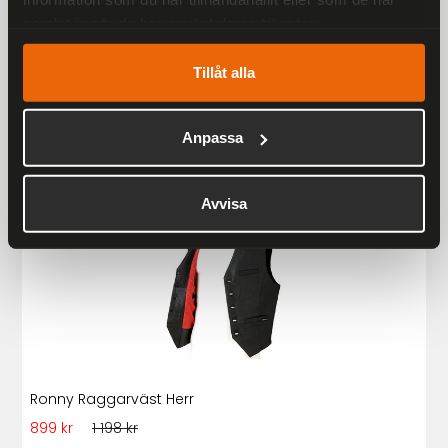
samlat in när du har använt deras tjänster.
Liknande produkter
Tillåt alla
Andra har även tittat på
Anpassa
Rekommenderade produkter
25 %
Avvisa
Ronny Raggarväst Herr
899 kr
1 198 kr