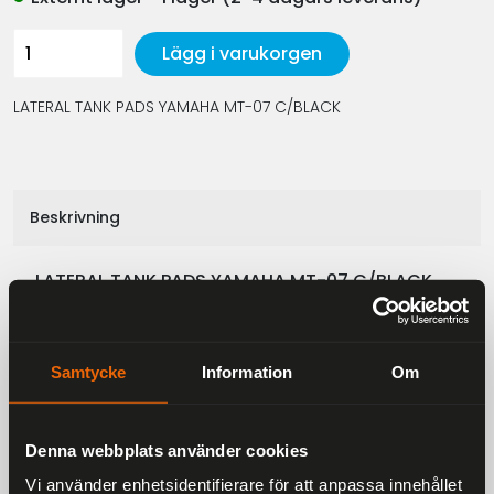
Lägg i varukorgen
LATERAL TANK PADS YAMAHA MT-07 C/BLACK
Beskrivning
LATERAL TANK PADS YAMAHA MT-07 C/BLACK
Samtycke
Information
Om
Liknande produkter
Denna webbplats använder cookies
Andra har även tittat på
Vi använder enhetsidentifierare för att anpassa innehållet