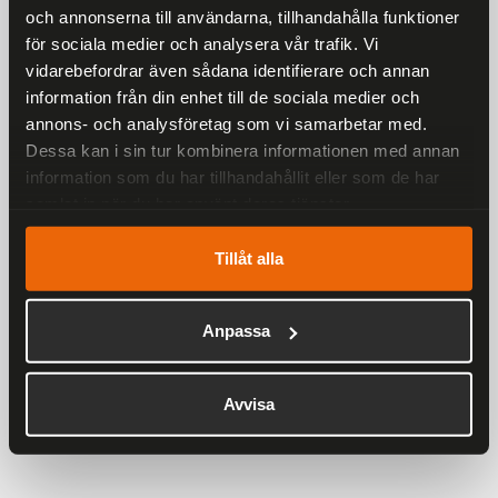
och annonserna till användarna, tillhandahålla funktioner
Rekommenderade produkter
för sociala medier och analysera vår trafik. Vi
25 %
vidarebefordrar även sådana identifierare och annan
information från din enhet till de sociala medier och
annons- och analysföretag som vi samarbetar med.
Dessa kan i sin tur kombinera informationen med annan
information som du har tillhandahållit eller som de har
samlat in när du har använt deras tjänster.
Tillåt alla
Ronny Raggarväst Herr
Anpassa
899 kr
1 198 kr
Avvisa