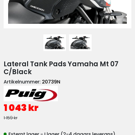
Lateral Tank Pads Yamaha Mt 07
C/Black
Artikelnummer:
20739N
1 043 kr
1 159 kr
Externt lager - I lager (2-4 dagars leverans)