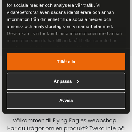
för sociala medier och analysera vår trafik. Vi
På alla ordrar över 2000 kr
vidarebefordrar även sådana identifierare och annan
1-3 DAGAR LEVERANS
information från din enhet till de sociala medier och
Inom Sverige med DHL
annons- och analysföretag som vi samarbetar med.
Dessa kan i sin tur kombinera informationen med annan
SÄKRA BETALNINGAR
information som du har tillhandahållit eller som de har
Betalkort, Klarna eller Swish
samlat in när du har använt deras tjänster.
Tillåt alla
Anpassa
Avvisa
Välkommen till Flying Eagles webbshop!
Har du frågor om en produkt? Tveka inte på