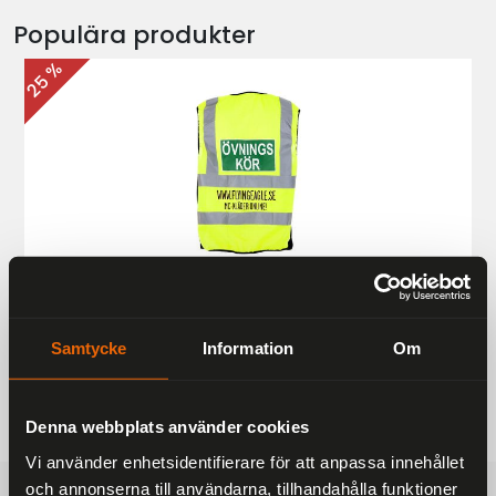
Populära produkter
25 %
Övningskörningsväst MC
187 kr
249 kr
Samtycke
Information
Om
Denna webbplats använder cookies
Vi använder enhetsidentifierare för att anpassa innehållet
och annonserna till användarna, tillhandahålla funktioner
FRAKTFRITT