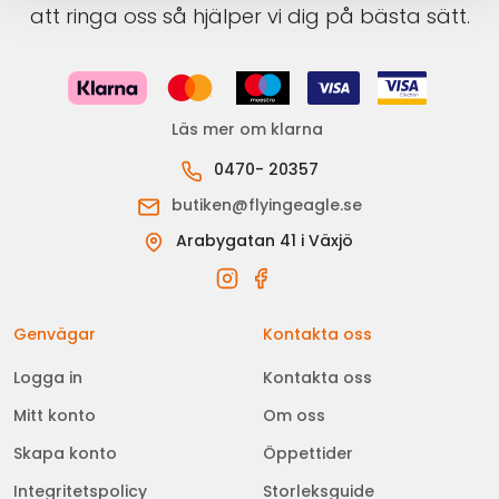
att ringa oss så hjälper vi dig på bästa sätt.
Läs mer om klarna
0470- 20357
butiken@flyingeagle.se
Arabygatan 41 i Växjö
Genvägar
Kontakta oss
Logga in
Kontakta oss
Mitt konto
Om oss
Skapa konto
Öppettider
Integritetspolicy
Storleksguide