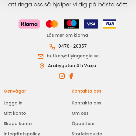
att ringa oss så hjälper vi dig på bästa sätt.
Läs mer om klarna
0470- 20357
butiken@flyingeagle.se
Arabygatan 41 i Växjö
Genvägar
Kontakta oss
Logga in
Kontakta oss
Mitt konto
Om oss
Skapa konto
Öppettider
Integritetspolicy
Storleksguide