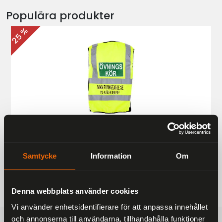
Populära produkter
25 %
Övningskörningsväst MC
187 kr
249 kr
Samtycke
Information
Om
Denna webbplats använder cookies
Vi använder enhetsidentifierare för att anpassa innehållet
och annonserna till användarna, tillhandahålla funktioner
FRAKTFRITT