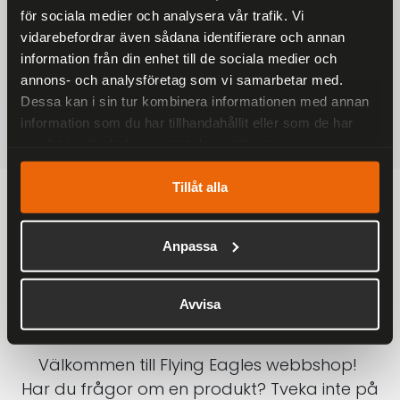
för sociala medier och analysera vår trafik. Vi
På alla ordrar över 2000 kr
vidarebefordrar även sådana identifierare och annan
1-3 DAGAR LEVERANS
information från din enhet till de sociala medier och
Inom Sverige med DHL
annons- och analysföretag som vi samarbetar med.
Dessa kan i sin tur kombinera informationen med annan
SÄKRA BETALNINGAR
information som du har tillhandahållit eller som de har
Betalkort, Klarna eller Swish
samlat in när du har använt deras tjänster.
Tillåt alla
Anpassa
Avvisa
Välkommen till Flying Eagles webbshop!
Har du frågor om en produkt? Tveka inte på