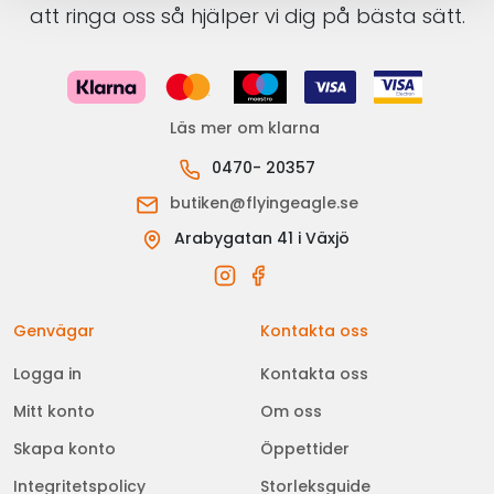
att ringa oss så hjälper vi dig på bästa sätt.
Läs mer om klarna
0470- 20357
butiken@flyingeagle.se
Arabygatan 41 i Växjö
Genvägar
Kontakta oss
Logga in
Kontakta oss
Mitt konto
Om oss
Skapa konto
Öppettider
Integritetspolicy
Storleksguide