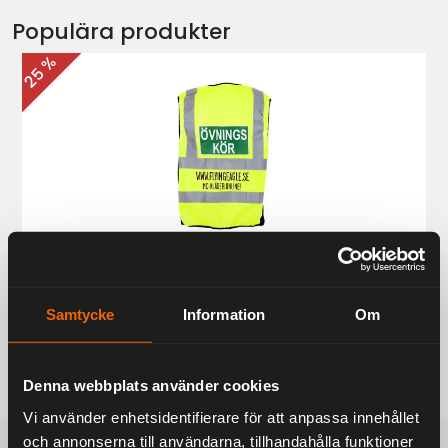
Populära produkter
25 %
Övningskörningsväst MC
187 kr
249 kr
Samtycke
Information
Om
Denna webbplats använder cookies
Vi använder enhetsidentifierare för att anpassa innehållet
och annonserna till användarna, tillhandahålla funktioner
FRAKTFRITT