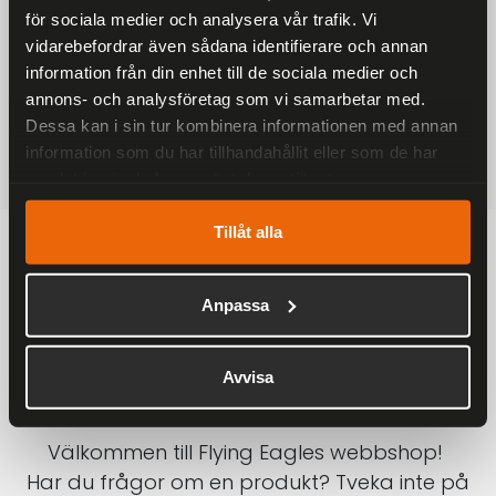
för sociala medier och analysera vår trafik. Vi
På alla ordrar över 2000 kr
vidarebefordrar även sådana identifierare och annan
1-3 DAGAR LEVERANS
information från din enhet till de sociala medier och
Inom Sverige med DHL
annons- och analysföretag som vi samarbetar med.
Dessa kan i sin tur kombinera informationen med annan
SÄKRA BETALNINGAR
information som du har tillhandahållit eller som de har
Betalkort, Klarna eller Swish
samlat in när du har använt deras tjänster.
Tillåt alla
Anpassa
Avvisa
Välkommen till Flying Eagles webbshop!
Har du frågor om en produkt? Tveka inte på