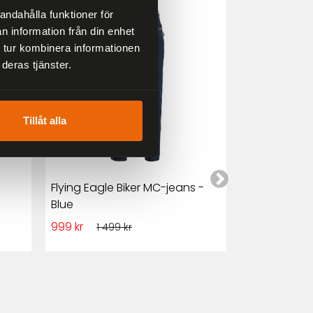
33 %
25 %
andahålla funktioner för
n information från din enhet
 tur kombinera informationen
deras tjänster.
Tillåt alla
Flying Eagle Biker MC-jeans -
Club Style M
Blue
och Denim
999 kr
1 349 kr
1 499 kr
1 7