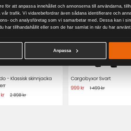
33 %
e för att anpassa innehållet och annonserna till användarna, tillh
vår trafik. Vi vidarebefordrar även sådana identifierare och anna
nnons- och analysföretag som vi samarbetar med. Dessa kan i sin
har tillhandahållit eller som de har samlat in när du har använt 
Anpassa
do - Klassisk skinnjacka
Cargobyxor Svart
err
999 kr
1 499 kr
 kr
2 898 kr