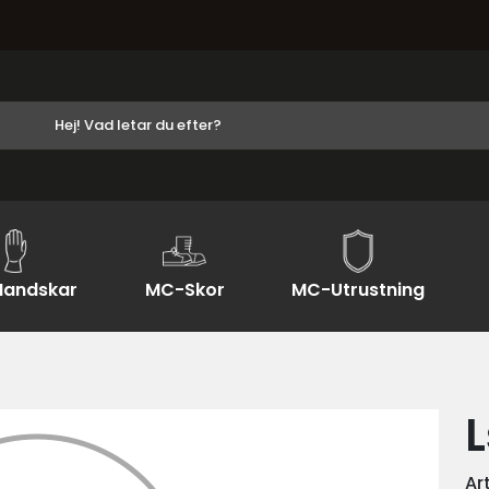
andskar
MC-Skor
MC-Utrustning
L
Ar