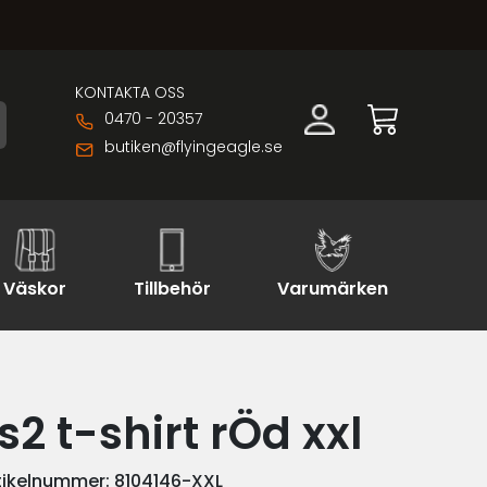
KONTAKTA OSS
0470 - 20357
butiken@flyingeagle.se
Väskor
Tillbehör
Varumärken
s2 t-shirt rÖd xxl
tikelnummer:
8104146-XXL