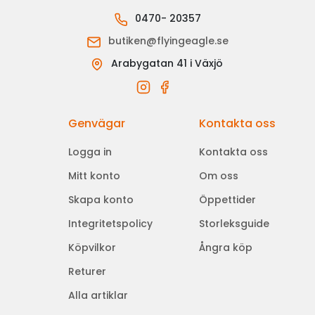
0470- 20357
butiken@flyingeagle.se
Arabygatan 41 i Växjö
Genvägar
Kontakta oss
Logga in
Kontakta oss
Mitt konto
Om oss
Skapa konto
Öppettider
Integritetspolicy
Storleksguide
Köpvilkor
Ångra köp
Returer
Alla artiklar