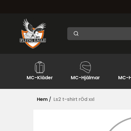
MC-Kläder
MC-Hjälmar
MC-H
Hem
/
Ls2 t-shirt rÖd xxl