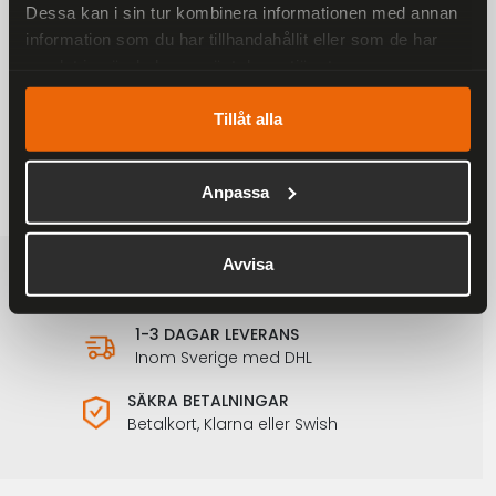
Dessa kan i sin tur kombinera informationen med annan
Ronny Raggarväst Herr
information som du har tillhandahållit eller som de har
899 kr
1 198 kr
samlat in när du har använt deras tjänster.
Tillåt alla
Anpassa
Avvisa
FRAKTFRITT
På alla ordrar över 2000 kr
1-3 DAGAR LEVERANS
Inom Sverige med DHL
SÄKRA BETALNINGAR
Betalkort, Klarna eller Swish