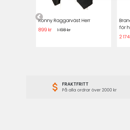
 Herr Skinn
Ronny Raggarväst Herr
Bran
för h
899 kr
1 198 kr
2 174
FRAKTFRITT
På alla ordrar över 2000 kr