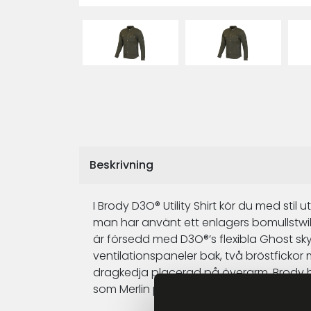
Beskrivning
I Brody D3O® Utility Shirt kör du med sti
man har använt ett enlagers bomullstwil
är försedd med D3O®’s flexibla Ghost sky
ventilationspaneler bak, två bröstfickor
dragkedja placerad på överarm. Brody h
som Merlin präglade knappar och dragke