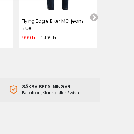
Flying Eagle Biker MC-jeans -
Club Style M
Blue
och Denim
999 kr
1 349 kr
1 499 kr
1 7
SÄKRA BETALNINGAR
Betalkort, Klarna eller Swish