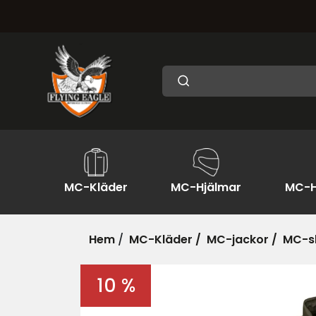
MC-Kläder
MC-Hjälmar
MC-H
Hem
/
MC-Kläder /
MC-jackor /
MC-sk
10 %