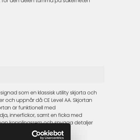
t för den delen tumma på säkerheten
signad som en klassisk utility skjorta och
r och uppnår då CE Level AA. Skjortan
rtan är funktionell med
ja, innerfickor, samt en ficka med
hoop kopplingsrem och snygga detaljer