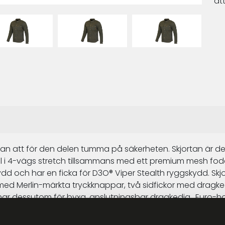
at
l utan att för den delen tumma på säkerheten. Skjortan är de
l i 4-vägs stretch tillsammans med ett premium mesh fode
dd och har en ficka för D3O® Viper Stealth ryggskydd. Skjo
 med Merlin-märkta tryckknappar, två sidfickor med dragked
ar dessutom för byxa, anslutningsbar dragkedja., Euro-
djor från YKK.