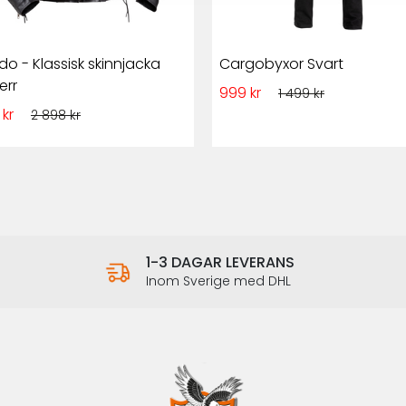
do - Klassisk skinnjacka
Cargobyxor Svart
err
999 kr
1 499 kr
 kr
2 898 kr
1-3 DAGAR LEVERANS
Inom Sverige med DHL