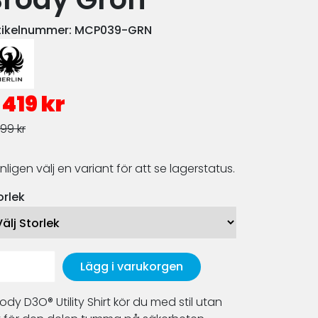
tikelnummer:
MCP039-GRN
 419 kr
99 kr
nligen välj en variant för att se lagerstatus.
orlek
Lägg i varukorgen
rody D3O® Utility Shirt kör du med stil utan