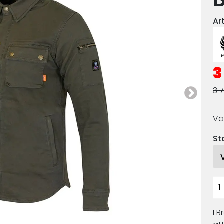
Ar
3
3 7
Vä
St
I B