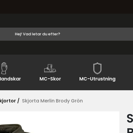
andskar
MC-Skor
MC-Utrustning
jortor /
Skjorta Merlin Brody Grön
S