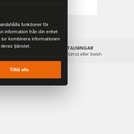
2 804 kr
3 299 kr
andahålla funktioner för
n information från din enhet
 tur kombinera informationen
deras tjänster.
SÄKRA BETALNINGAR
Betalkort, Klarna eller Swish
Tillåt alla