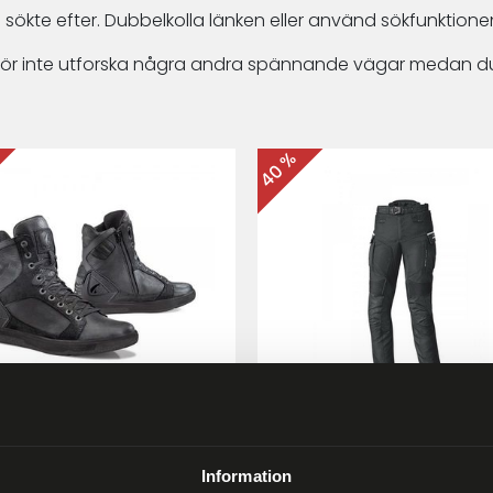
 sökte efter. Dubbelkolla länken eller använd sökfunktionen
arför inte utforska några andra spännande vägar medan du
40 %
ma Hyper MC-skor Svart
Held Matata II
Touring/Enduro MC-byx
Information
9 kr
2 999 kr