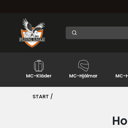
MC-Kläder
MC-Hjälmar
MC-H
START /
Ho