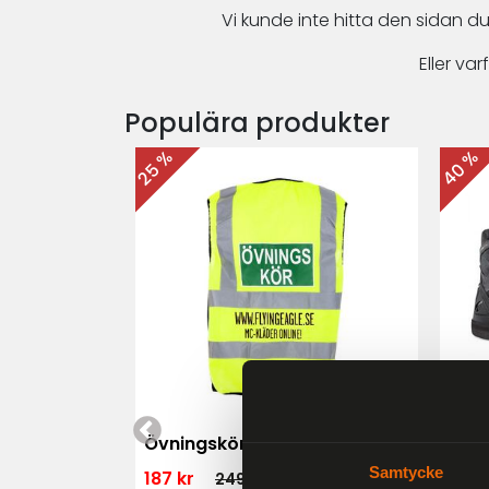
Vi kunde inte hitta den sidan du
Eller v
Populära produkter
40 %
25 %
 MK3 Dam
Övningskörningsväst MC
For
Samtycke
187 kr
1 79
249 kr