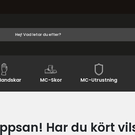
andskar
MC-Skor
MC-Utrustning
ppsan! Har du kört vil