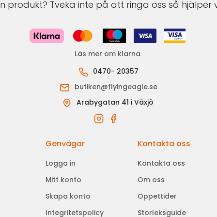
 produkt? Tveka inte på att ringa oss så hjälper v
Läs mer om klarna
0470- 20357
butiken@flyingeagle.se
Arabygatan 41 i Växjö
Genvägar
Kontakta oss
Logga in
Kontakta oss
Mitt konto
Om oss
Skapa konto
Öppettider
Integritetspolicy
Storleksguide