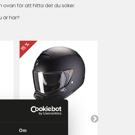
 ovan för att hitta det du söker.
 är här?
15 %
15 %
Scorpion EXO-HX1
Cardo Packt
a
Mattsvart
Om
4 249 kr
4