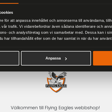
Herr
2 279 kr
3 799 kr
cookies
e för att anpassa innehållet och annonserna till användarna, tillh
vår trafik. Vi vidarebefordrar även sådana identifierare och anna
nnons- och analysföretag som vi samarbetar med. Dessa kan i sin
har tillhandahållit eller som de har samlat in när du har använt 
1-3 DAGAR LEVERANS
Inom Sverige med DHL
Anpassa
Välkommen till Flying Eagles webbshop!