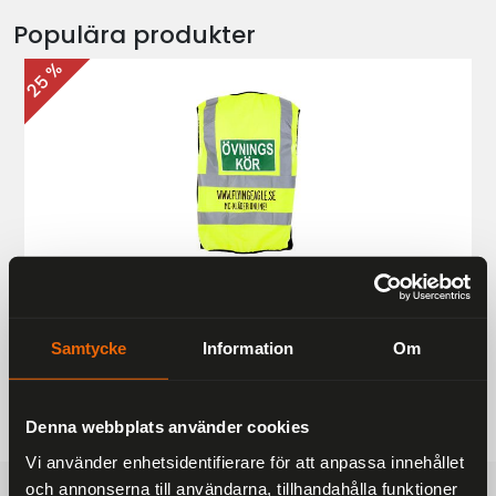
Populära produkter
25 %
Övningskörningsväst MC
187 kr
249 kr
Samtycke
Information
Om
Denna webbplats använder cookies
Vi använder enhetsidentifierare för att anpassa innehållet
och annonserna till användarna, tillhandahålla funktioner
FRAKTFRITT