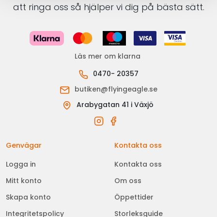
att ringa oss så hjälper vi dig på bästa sätt.
Läs mer om klarna
0470- 20357
butiken@flyingeagle.se
Arabygatan 41 i Växjö
Genvägar
Kontakta oss
Logga in
Kontakta oss
Mitt konto
Om oss
Skapa konto
Öppettider
Integritetspolicy
Storleksguide