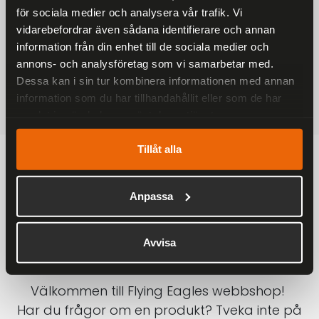
för sociala medier och analysera vår trafik. Vi
På alla ordrar över 2000 kr
vidarebefordrar även sådana identifierare och annan
1-3 DAGAR LEVERANS
information från din enhet till de sociala medier och
Inom Sverige med DHL
annons- och analysföretag som vi samarbetar med.
Dessa kan i sin tur kombinera informationen med annan
SÄKRA BETALNINGAR
information som du har tillhandahållit eller som de har
Betalkort, Klarna eller Swish
samlat in när du har använt deras tjänster.
Tillåt alla
Anpassa
Avvisa
Välkommen till Flying Eagles webbshop!
Har du frågor om en produkt? Tveka inte på