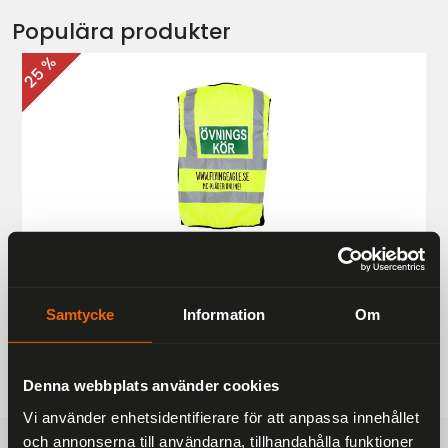
Populära produkter
25 %
Övningskörningsväst MC
187 kr
249 kr
Samtycke
Information
Om
Denna webbplats använder cookies
Vi använder enhetsidentifierare för att anpassa innehållet
och annonserna till användarna, tillhandahålla funktioner
FRAKTFRITT