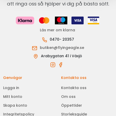
att ringa oss så hjälper vi dig på bästa sätt.
Läs mer om klarna
0470- 20357
butiken@flyingeagle.se
Arabygatan 41 i Växjö
Genvägar
Kontakta oss
Logga in
Kontakta oss
Mitt konto
Om oss
Skapa konto
Öppettider
Integritetspolicy
Storleksguide