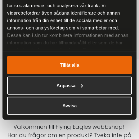
för sociala medier och analysera vår trafik. Vi
På alla ordrar över 2000 kr
vidarebefordrar även sådana identifierare och annan
1-3 DAGAR LEVERANS
information från din enhet till de sociala medier och
Inom Sverige med DHL
annons- och analysföretag som vi samarbetar med.
Dessa kan i sin tur kombinera informationen med annan
SÄKRA BETALNINGAR
information som du har tillhandahållit eller som de har
Betalkort, Klarna eller Swish
samlat in när du har använt deras tjänster.
Tillåt alla
Anpassa
Avvisa
Välkommen till Flying Eagles webbshop!
Har du frågor om en produkt? Tveka inte på