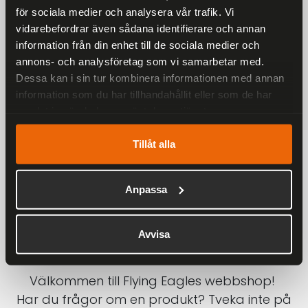
för sociala medier och analysera vår trafik. Vi
På alla ordrar över 2000 kr
vidarebefordrar även sådana identifierare och annan
1-3 DAGAR LEVERANS
information från din enhet till de sociala medier och
Inom Sverige med DHL
annons- och analysföretag som vi samarbetar med.
Dessa kan i sin tur kombinera informationen med annan
SÄKRA BETALNINGAR
information som du har tillhandahållit eller som de har
Betalkort, Klarna eller Swish
samlat in när du har använt deras tjänster.
Tillåt alla
Anpassa
Avvisa
Välkommen till Flying Eagles webbshop!
Har du frågor om en produkt? Tveka inte på