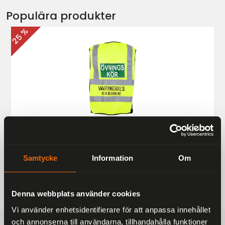
Populära produkter
25 %
Övningskörningsväst MC
187 kr
249 kr
Samtycke
Information
Om
Denna webbplats använder cookies
Vi använder enhetsidentifierare för att anpassa innehållet
och annonserna till användarna, tillhandahålla funktioner
FRAKTFRITT