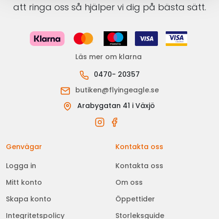
att ringa oss så hjälper vi dig på bästa sätt.
Läs mer om klarna
0470- 20357
butiken@flyingeagle.se
Arabygatan 41 i Växjö
Genvägar
Kontakta oss
Logga in
Kontakta oss
Mitt konto
Om oss
Skapa konto
Öppettider
Integritetspolicy
Storleksguide