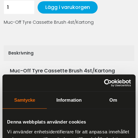
Lägg i varukorgen
Muc-Off Tyre Cassette Brush 4st/Kartong
Beskrivning
Muc-Off Tyre Cassette Brush 4st/Kartong
Samtycke
Information
Om
Liknande produkter
Andra har även tittat på
Denna webbplats använder cookies
Vi använder enhetsidentifierare för att anpassa innehållet