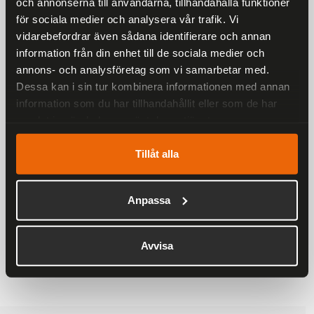
Rekommenderade produkter
och annonserna till användarna, tillhandahålla funktioner
för sociala medier och analysera vår trafik. Vi
25 %
vidarebefordrar även sådana identifierare och annan
information från din enhet till de sociala medier och
annons- och analysföretag som vi samarbetar med.
Dessa kan i sin tur kombinera informationen med annan
information som du har tillhandahållit eller som de har
samlat in när du har använt deras tjänster.
Tillåt alla
Ronny Raggarväst Herr
899 kr
1 198 kr
Anpassa
Avvisa