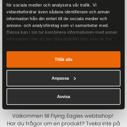
för sociala medier och analysera vår trafik. Vi
På alla ordrar över 2000 kr
vidarebefordrar även sådana identifierare och annan
1-3 DAGAR LEVERANS
information från din enhet till de sociala medier och
Inom Sverige med DHL
annons- och analysföretag som vi samarbetar med.
Dessa kan i sin tur kombinera informationen med annan
SÄKRA BETALNINGAR
information som du har tillhandahållit eller som de har
Betalkort, Klarna eller Swish
samlat in när du har använt deras tjänster.
Tillåt alla
Anpassa
Avvisa
Välkommen till Flying Eagles webbshop!
Har du frågor om en produkt? Tveka inte på