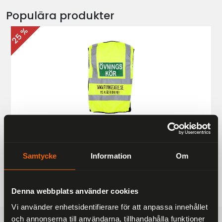
Populära produkter
25 %
Övningskörningsväst MC
187 kr
249 kr
Samtycke
Information
Om
Denna webbplats använder cookies
Vi använder enhetsidentifierare för att anpassa innehållet
och annonserna till användarna, tillhandahålla funktioner
FRAKTFRITT