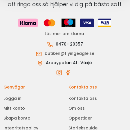
att ringa oss så hjälper vi dig på bästa sätt.
Läs mer om klarna
0470- 20357
butiken@flyingeagle.se
Arabygatan 41 i Växjö
Genvägar
Kontakta oss
Logga in
Kontakta oss
Mitt konto
Om oss
Skapa konto
Öppettider
Integritetspolicy
Storleksguide