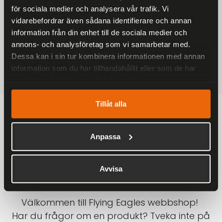
för sociala medier och analysera vår trafik. Vi
På alla ordrar över 2000 kr
vidarebefordrar även sådana identifierare och annan
1-3 DAGAR LEVERANS
information från din enhet till de sociala medier och
Inom Sverige med DHL
annons- och analysföretag som vi samarbetar med.
Dessa kan i sin tur kombinera informationen med annan
SÄKRA BETALNINGAR
information som du har tillhandahållit eller som de har
Betalkort, Klarna eller Swish
samlat in när du har använt deras tjänster.
Tillåt alla
Anpassa
Avvisa
Välkommen till Flying Eagles webbshop!
Har du frågor om en produkt? Tveka inte på