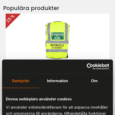
Populära produkter
25 %
Övningskörningsväst MC
187 kr
249 kr
Samtycke
Information
Om
Denna webbplats använder cookies
Vi använder enhetsidentifierare för att anpassa innehållet
och annonserna till användarna, tillhandahålla funktioner
FRAKTFRITT