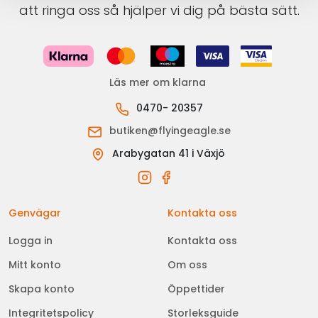
att ringa oss så hjälper vi dig på bästa sätt.
Läs mer om klarna
0470- 20357
butiken@flyingeagle.se
Arabygatan 41 i Växjö
Genvägar
Kontakta oss
Logga in
Kontakta oss
Mitt konto
Om oss
Skapa konto
Öppettider
Integritetspolicy
Storleksguide