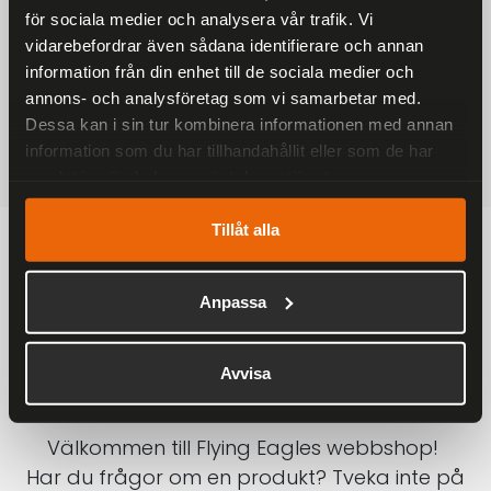
för sociala medier och analysera vår trafik. Vi
På alla ordrar över 2000 kr
vidarebefordrar även sådana identifierare och annan
1-3 DAGAR LEVERANS
information från din enhet till de sociala medier och
Inom Sverige med DHL
annons- och analysföretag som vi samarbetar med.
Dessa kan i sin tur kombinera informationen med annan
SÄKRA BETALNINGAR
information som du har tillhandahållit eller som de har
Betalkort, Klarna eller Swish
samlat in när du har använt deras tjänster.
Tillåt alla
Anpassa
Avvisa
Välkommen till Flying Eagles webbshop!
Har du frågor om en produkt? Tveka inte på