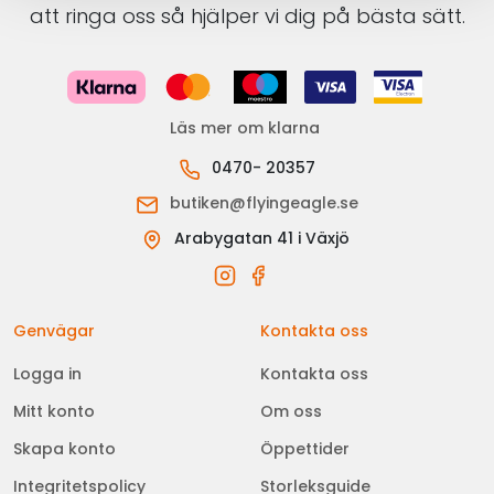
att ringa oss så hjälper vi dig på bästa sätt.
Läs mer om klarna
0470- 20357
butiken@flyingeagle.se
Arabygatan 41 i Växjö
Genvägar
Kontakta oss
Logga in
Kontakta oss
Mitt konto
Om oss
Skapa konto
Öppettider
Integritetspolicy
Storleksguide