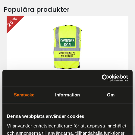
Populära produkter
25 %
Övningskörningsväst MC
187 kr
249 kr
Samtycke
Information
Om
Denna webbplats använder cookies
Vi använder enhetsidentifierare för att anpassa innehållet
och annonserna till användarna, tillhandahålla funktioner
FRAKTFRITT