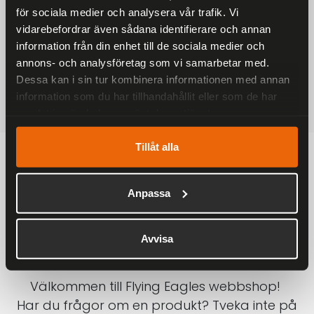
för sociala medier och analysera vår trafik. Vi
På alla ordrar över 2000 kr
vidarebefordrar även sådana identifierare och annan
1-3 DAGAR LEVERANS
information från din enhet till de sociala medier och
Inom Sverige med DHL
annons- och analysföretag som vi samarbetar med.
Dessa kan i sin tur kombinera informationen med annan
SÄKRA BETALNINGAR
information som du har tillhandahållit eller som de har
Betalkort, Klarna eller Swish
samlat in när du har använt deras tjänster.
Tillåt alla
Anpassa
Avvisa
Välkommen till Flying Eagles webbshop!
Har du frågor om en produkt? Tveka inte på