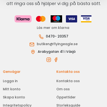
att ringa oss så hjälper vi dig på bästa sätt.
Läs mer om klarna
0470- 20357
butiken@flyingeagle.se
Arabygatan 41 i Växjö
Genvägar
Kontakta oss
Logga in
Kontakta oss
Mitt konto
Om oss
Skapa konto
Öppettider
Integritetspolicy
Storleksguide