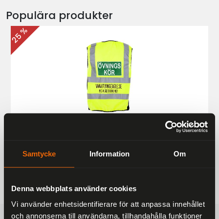
Populära produkter
25 %
Övningskörningsväst MC
187 kr
249 kr
Samtycke
Information
Om
Denna webbplats använder cookies
Vi använder enhetsidentifierare för att anpassa innehållet
och annonserna till användarna, tillhandahålla funktioner
FRAKTFRITT